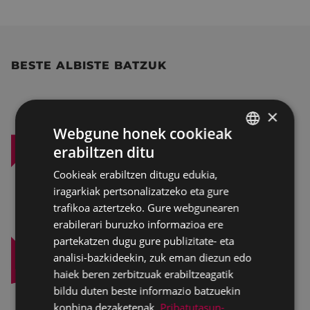
BESTE ALBISTE BATZUK
×
Webgune honek cookieak
erabiltzen ditu
BASQUE
Cookieak erabiltzen ditugu edukia,
SPANISH
iragarkiak pertsonalizatzeko eta gure
trafikoa aztertzeko. Gure webgunearen
erabilerari buruzko informazioa ere
partekatzen dugu gure publizitate- eta
analisi-bazkideekin, zuk eman diezun edo
haiek beren zerbitzuak erabiltzeagatik
bildu duten beste informazio batzuekin
konbina dezaketenak.
Pribatutasun-