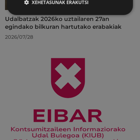
XEHETASUNAK ERAKUTSI
Udalbatzak 2026ko uztailaren 27an
egindako bilkuran hartutako erabakiak
2026/07/28