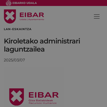
LAN-ESKAINTZA
Kiroletako administrari
laguntzailea
2025/03/07