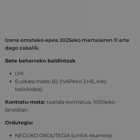
Izena emateko-epea 2025eko martxoaren 11 arte
dago zabalik.
Bete beharreko baldintzak
LH1
Euskara maila: B2 (IVAPeko 2.HE, edo
baliokidea).
Kontratu-mota:
txanda-kontratua, %100eko
lanaldian.
Ordutegia:
NEGUKO ORDUTEGIA (urritik ekainera):