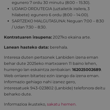
egunero 7 ordu 30 minutu (8:00 – 15:30).
UDAKO ORDUTEGIA (uztailetik irailera, 3
hilabete): egunero 6 ordu (8:00 – 14:00).
SARTZEKO MALGUTASUNA: Neguan 7:00 – 8:30
/ Udan 7:30 – 8:30.
Kontratuaren iraupena:
2027ko ekaina arte.
Lanean hasteko data:
berehala.
Interesa duten pertsonek Lanbiden izena eman
behar dute 2025eko martxoaren 11 baino lehen,
hurrengo lan eskaintza zenbakian:
162025002689
.
Web orriaren bitartez ezin izango da izena eman.
Informazio gehiago nahi izanez gero,
interesatuek 943-023802 (Lanbide) telefonora deitu
beharko dute.
Informazioa ikusteko,
sakatu hemen.