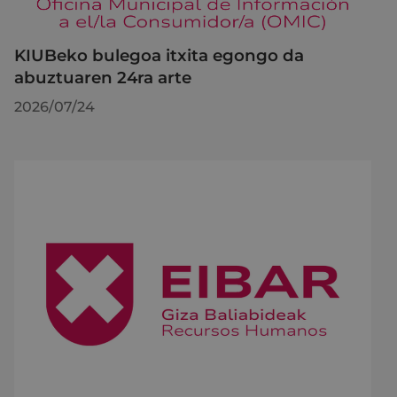
KIUBeko bulegoa itxita egongo da
abuztuaren 24ra arte
2026/07/24