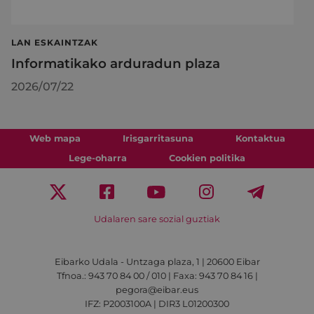
LAN ESKAINTZAK
Informatikako arduradun plaza
2026/07/22
Web mapa
Irisgarritasuna
Kontaktua
Lege-oharra
Cookien politika
Udalaren sare sozial guztiak
Eibarko Udala - Untzaga plaza, 1 | 20600 Eibar
Tfnoa.: 943 70 84 00 / 010 | Faxa: 943 70 84 16 |
pegora@eibar.eus
IFZ: P2003100A | DIR3 L01200300