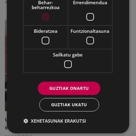
2026/07/30
Behar-
Errendimendua
beharrezkoa
Bideratzea
Funtzionaltasuna
Sailkatu gabe
GUZTIAK ONARTU
GUZTIAK UKATU
Udalbatzak 2026ko uztailaren 27an
XEHETASUNAK ERAKUTSI
egindako bilkuran hartutako erabakiak