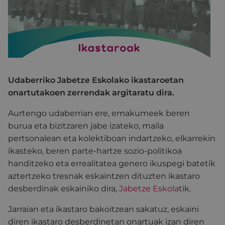
Udaberriko Jabetze Eskolako ikastaroetan
onartutakoen zerrendak argitaratu dira.
Aurtengo udaberrian ere, emakumeek beren
burua eta bizitzaren jabe izateko, maila
pertsonalean eta kolektiboan indartzeko, elkarrekin
ikasteko, beren parte-hartze sozio-politikoa
handitzeko eta errealitatea genero ikuspegi batetik
aztertzeko tresnak eskaintzen dituzten ikastaro
desberdinak eskainiko dira,
Jabetze Eskola
tik.
Jarraian eta ikastaro bakoitzean sakatuz, eskaini
diren ikastaro desberdinetan onartuak izan diren