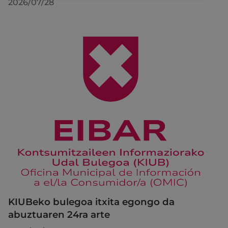
2026/07/28
KIUBeko bulegoa itxita egongo da
abuztuaren 24ra arte