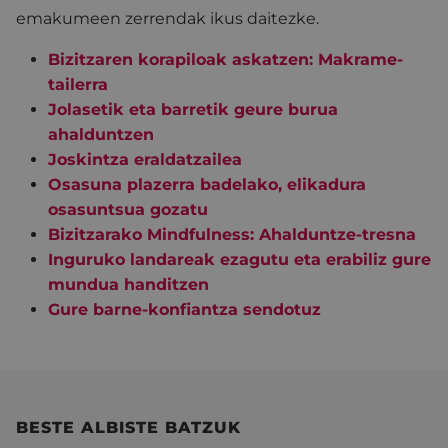
emakumeen zerrendak ikus daitezke.
Bizitzaren korapiloak askatzen: Makrame-
tailerra
Jolasetik eta barretik geure burua
ahalduntzen
Joskintza eraldatzailea
Osasuna plazerra badelako, elikadura
osasuntsua gozatu
Bizitzarako Mindfulness: Ahalduntze-tresna
Inguruko landareak ezagutu eta erabiliz gure
mundua handitzen
Gure barne-konfiantza sendotuz
BESTE ALBISTE BATZUK