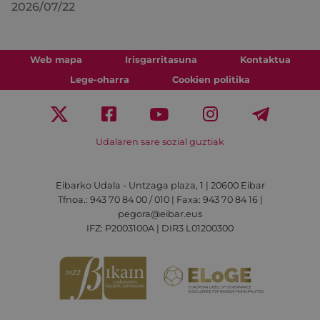
2026/07/22
Web mapa
Irisgarritasuna
Kontaktua
Lege-oharra
Cookien politika
Udalaren sare sozial guztiak
Eibarko Udala - Untzaga plaza, 1 | 20600 Eibar
Tfnoa.: 943 70 84 00 / 010 | Faxa: 943 70 84 16 |
pegora@eibar.eus
IFZ: P2003100A | DIR3 L01200300