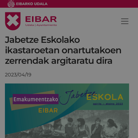
Jabetze Eskolako
ikastaroetan onartutakoen
zerrendak argitaratu dira
2023/04/19