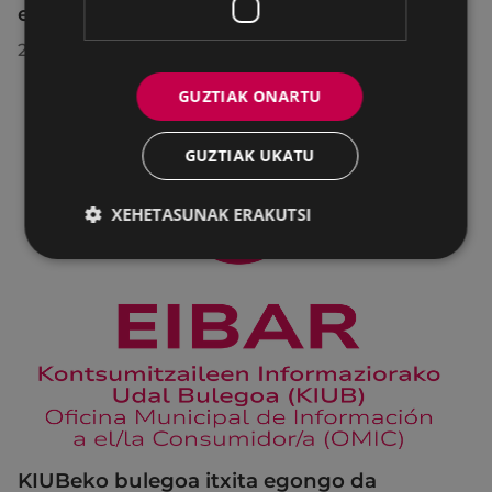
egindako bilkuran hartutako erabakiak
2026/07/28
GUZTIAK ONARTU
GUZTIAK UKATU
XEHETASUNAK ERAKUTSI
KIUBeko bulegoa itxita egongo da