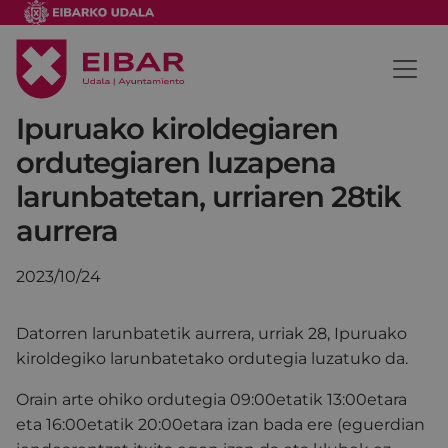
Ipuruako kiroldegiaren
ordutegiaren luzapena
larunbatetan, urriaren 28tik
aurrera
2023/10/24
Datorren larunbatetik aurrera, urriak 28, Ipuruako
kiroldegiko larunbatetako ordutegia luzatuko da.
Orain arte ohiko ordutegia 09:00etatik 13:00etara
eta 16:00etatik 20:00etara izan bada ere (eguerdian