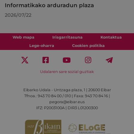
Informatikako arduradun plaza
2026/07/22
Web mapa
Irisgarritasuna
Kontaktua
Lege-oharra
Cookien politika
Udalaren sare sozial guztiak
Eibarko Udala - Untzaga plaza, 1 | 20600 Eibar
Tfnoa.: 943 70 84 00 / 010 | Faxa: 943 70 84 16 |
pegora@eibar.eus
IFZ: P2003100A | DIR3 L01200300