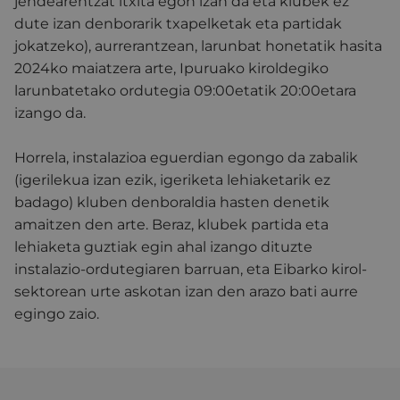
jendearentzat itxita egon izan da eta klubek ez
dute izan denborarik txapelketak eta partidak
jokatzeko), aurrerantzean, larunbat honetatik hasita
2024ko maiatzera arte, Ipuruako kiroldegiko
larunbatetako ordutegia 09:00etatik 20:00etara
izango da.
Horrela, instalazioa eguerdian egongo da zabalik
(igerilekua izan ezik, igeriketa lehiaketarik ez
badago) kluben denboraldia hasten denetik
amaitzen den arte. Beraz, klubek partida eta
lehiaketa guztiak egin ahal izango dituzte
instalazio-ordutegiaren barruan, eta Eibarko kirol-
sektorean urte askotan izan den arazo bati aurre
egingo zaio.