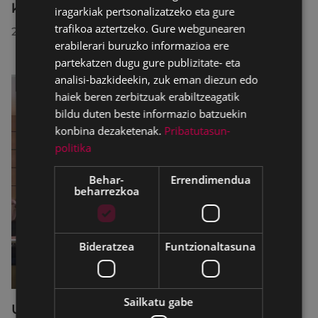
konponketa-lanak direla-eta
iragarkiak pertsonalizatzeko eta gure
trafikoa aztertzeko. Gure webgunearen
2026/07/30
erabilerari buruzko informazioa ere
partekatzen dugu gure publizitate- eta
analisi-bazkideekin, zuk eman diezun edo
haiek beren zerbitzuak erabiltzeagatik
bildu duten beste informazio batzuekin
konbina dezaketenak.
Pribatutasun-
politika
Behar-
Errendimendua
beharrezkoa
Bideratzea
Funtzionaltasuna
Sailkatu gabe
Udalbatzak 2026ko uztailaren 27an