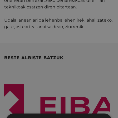
onenetan berrezartzeko beharrezkoak diren lan
teknikoak osatzen diren bitartean.
Udala lanean ari da lehenbailehen ireki ahal izateko,
gaur, asteartea, arratsaldean, ziurrenik.
BESTE ALBISTE BATZUK