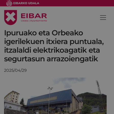
Ipuruako eta Orbeako
igerilekuen itxiera puntuala,
itzalaldi elektrikoagatik eta
segurtasun arrazoiengatik
2025/04/29