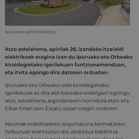
Ipuruako polikiroldegia.
Atzo astelehena, apirilak 28, izandako itzalaldi
elektrikoak eragina izan du Ipuruako eta Orbeako
kiroldegietako igerilekuen funtzionamenduan,
eta itxita egongo dira datozen orduetan.
Ipuruako eta Orbeako udal kiroldegietako
igerilekuak ez dira aldi baterako erabilgarri egongo,
atzo, astelehena, argindarraren hornidura eten eta
Eibar hiriari zein Estatu osoari eragin ondoren.
Neurriak erabiltzaileen segurtasuna bermatzeko
helburuari erantzuten dio, zerbitzua baldintza