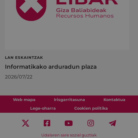
LAN ESKAINTZAK
Informatikako arduradun plaza
2026/07/22
Web mapa
Irisgarritasuna
Kontaktua
Lege-oharra
Cookien politika
Udalaren sare sozial guztiak