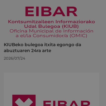
KIUBeko bulegoa itxita egongo da
abuztuaren 24ra arte
2026/07/24