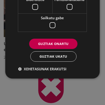
Sailkatu gabe
Udalbatzak 2026ko uztailaren 27an
GUZTIAK ONARTU
egindako bilkuran hartutako erabakiak
GUZTIAK UKATU
2026/07/28
XEHETASUNAK ERAKUTSI