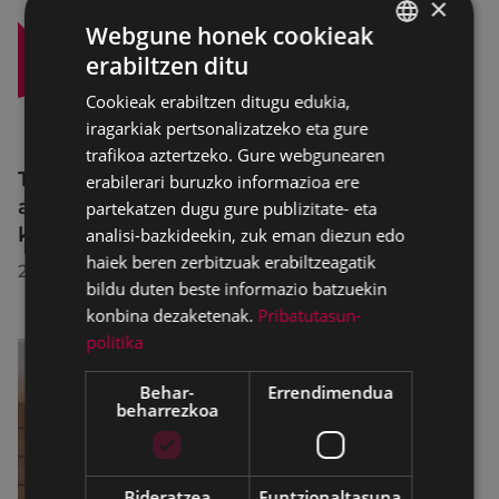
×
Webgune honek cookieak
erabiltzen ditu
BASQUE
Cookieak erabiltzen ditugu edukia,
SPANISH
iragarkiak pertsonalizatzeko eta gure
trafikoa aztertzeko. Gure webgunearen
Trafiko-murrizketak Egogain kalean
erabilerari buruzko informazioa ere
abuztuaren 10etik abuztuaren 23ra,
partekatzen dugu gure publizitate- eta
konponketa-lanak direla-eta
analisi-bazkideekin, zuk eman diezun edo
haiek beren zerbitzuak erabiltzeagatik
2026/07/30
bildu duten beste informazio batzuekin
konbina dezaketenak.
Pribatutasun-
politika
Behar-
Errendimendua
beharrezkoa
Bideratzea
Funtzionaltasuna