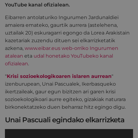
YouTube kanal ofizialean.
Eibarren antolaturiko Ingurumen Jardunaldiei
amaiera emateko, gaurtik aurrera (astelehena,
uztailak 20) eskuragarri egongo da Lorea Arakistain
kazetariak zuzendu dituen sei elkarrizketatik
azkena,
www.eibar.eus web-orriko Ingurumen
atalean
eta
udal honetako YouTubeko kanal
ofizialean
.
"
Krisi sozioekologikoaren islaren aurrean
"
izenburupean, Unai Pascualek, Ikerbasqueko
ikertzaileak, gaur egun bizitzen ari garen krisi
sozioekologikoari aurre egiteko, gizakiak naturara
birkonektatzeko duen beharraz hitz egingo digu.
Unai Pascuali egindako elkarrizketa