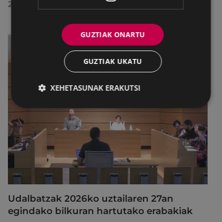
2026/07/30
GUZTIAK ONARTU
GUZTIAK UKATU
XEHETASUNAK ERAKUTSI
Udalbatzak 2026ko uztailaren 27an
egindako bilkuran hartutako erabakiak