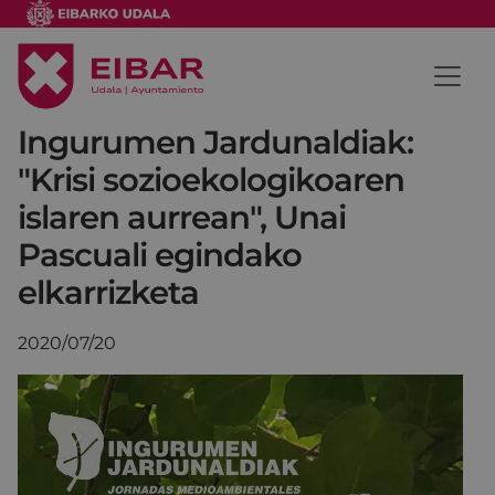
Ingurumen Jardunaldiak:
"Krisi sozioekologikoaren
islaren aurrean", Unai
Pascuali egindako
elkarrizketa
2020/07/20