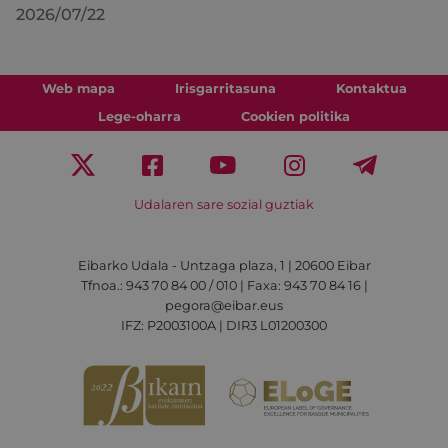
2026/07/22
Web mapa
Irisgarritasuna
Kontaktua
Lege-oharra
Cookien politika
Udalaren sare sozial guztiak
Eibarko Udala - Untzaga plaza, 1 | 20600 Eibar
Tfnoa.: 943 70 84 00 / 010 | Faxa: 943 70 84 16 |
pegora@eibar.eus
IFZ: P2003100A | DIR3 L01200300