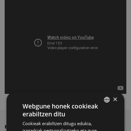
×
Webgune honek cookieak
erabiltzen ditu
BASQUE
Cookieak erabiltzen ditugu edukia,
SPANISH
BESTE ALBISTE BATZUK
iragarkiak pertsonalizatzeko eta gure