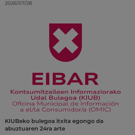
2026/07/28
KIUBeko bulegoa itxita egongo da
abuztuaren 24ra arte