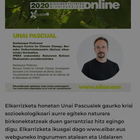
Elkarrizketa honetan Unai Pascualek gaurko krisi
sozioekologikoari aurre egiteko naturara
birkonektatzeak duen garrantziaz hitz egingo
digu. Elkarrizketa ikusgai dago www.eibar.eus
webguneko Ingurumen atalean eta Udalaren