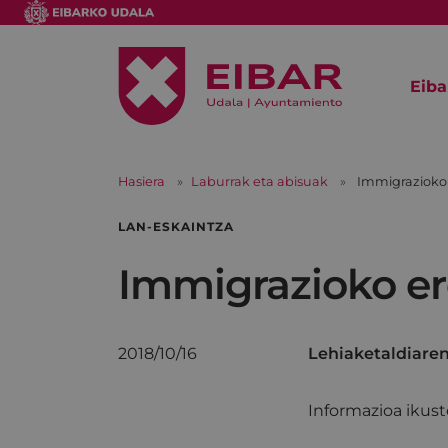
Eiba
Hasiera
Laburrak eta abisuak
Immigrazioko 
LAN-ESKAINTZA
Immigrazioko er
2018/10/16
Lehiaketaldiaren
Informazioa ikus