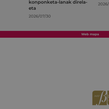
konponketa-lanak direla-
2026/
eta
2026/07/30
Web mapa