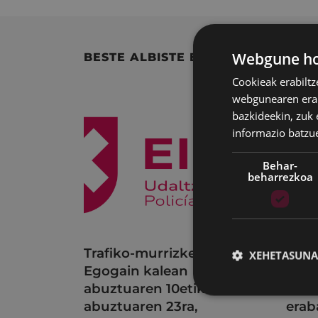
Webgune hon
BESTE ALBISTE BATZUK
Cookieak erabiltz
webgunearen erabi
bazkideekin, zuk 
informazio batzu
Behar-
beharrezkoa
Trafiko-murrizketak
Udal
XEHETASUNA
Egogain kalean
uzta
abuztuaren 10etik
bilk
abuztuaren 23ra,
erab