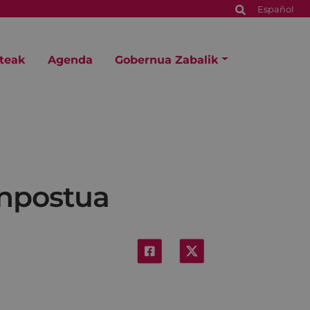
Español
steak
Agenda
Gobernua Zabalik
anpostua