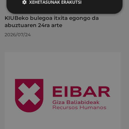
XEHETASUNAK ERAKUTSI
KIUBeko bulegoa itxita egongo da
abuztuaren 24ra arte
2026/07/24