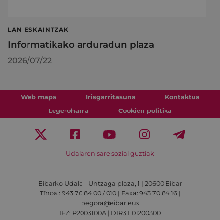
LAN ESKAINTZAK
Informatikako arduradun plaza
2026/07/22
Web mapa
Irisgarritasuna
Kontaktua
Lege-oharra
Cookien politika
Udalaren sare sozial guztiak
Eibarko Udala - Untzaga plaza, 1 | 20600 Eibar
Tfnoa.: 943 70 84 00 / 010 | Faxa: 943 70 84 16 |
pegora@eibar.eus
IFZ: P2003100A | DIR3 L01200300