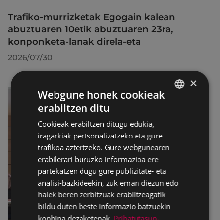
Trafiko-murrizketak Egogain kalean
abuztuaren 10etik abuztuaren 23ra,
konponketa-lanak direla-eta
2026/07/30
×
Webgune honek cookieak
erabiltzen ditu
BASQUE
Cookieak erabiltzen ditugu edukia,
SPANISH
iragarkiak pertsonalizatzeko eta gure
trafikoa aztertzeko. Gure webgunearen
erabilerari buruzko informazioa ere
partekatzen dugu gure publizitate- eta
analisi-bazkideekin, zuk eman diezun edo
haiek beren zerbitzuak erabiltzeagatik
bildu duten beste informazio batzuekin
konbina dezaketenak.
Pribatutasun-