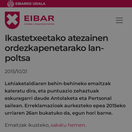
Ikastetxeetako atezainen
ordezkapenetarako lan-
poltsa
2015/10/21
Lehiaketaldiaren behin-behineko emaitzak
kaleratu dira, eta puntuazio zehaztuak
eskuragarri daude Antolaketa eta Pertsonal
sailean. Erreklamazioak aurkezteko epea 2015eko
urriaren 26an bukatuko da, egun hori barne.
Emaitzak ikusteko,
sakatu hemen
.