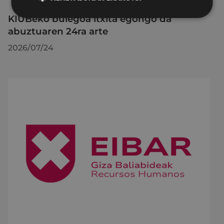
KIUBeko bulegoa itxita egongo da
abuztuaren 24ra arte
2026/07/24