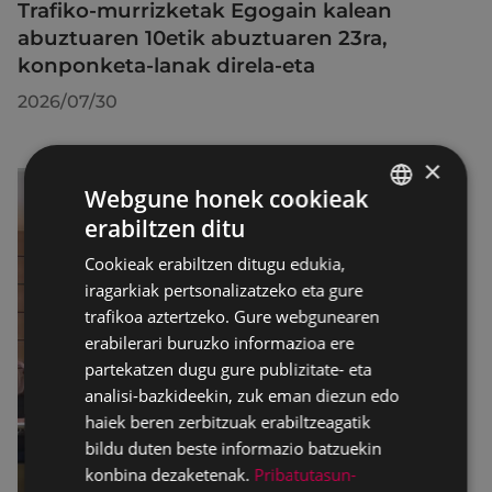
Trafiko-murrizketak Egogain kalean
abuztuaren 10etik abuztuaren 23ra,
konponketa-lanak direla-eta
2026/07/30
×
Webgune honek cookieak
erabiltzen ditu
BASQUE
Cookieak erabiltzen ditugu edukia,
SPANISH
iragarkiak pertsonalizatzeko eta gure
trafikoa aztertzeko. Gure webgunearen
erabilerari buruzko informazioa ere
partekatzen dugu gure publizitate- eta
analisi-bazkideekin, zuk eman diezun edo
haiek beren zerbitzuak erabiltzeagatik
bildu duten beste informazio batzuekin
konbina dezaketenak.
Pribatutasun-