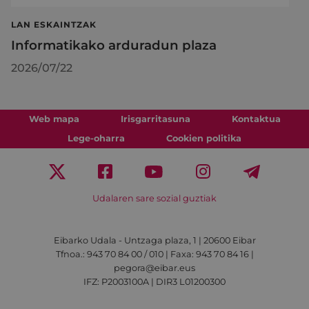
LAN ESKAINTZAK
Informatikako arduradun plaza
2026/07/22
Web mapa
Irisgarritasuna
Kontaktua
Lege-oharra
Cookien politika
Udalaren sare sozial guztiak
Eibarko Udala - Untzaga plaza, 1 | 20600 Eibar
Tfnoa.: 943 70 84 00 / 010 | Faxa: 943 70 84 16 |
pegora@eibar.eus
IFZ: P2003100A | DIR3 L01200300