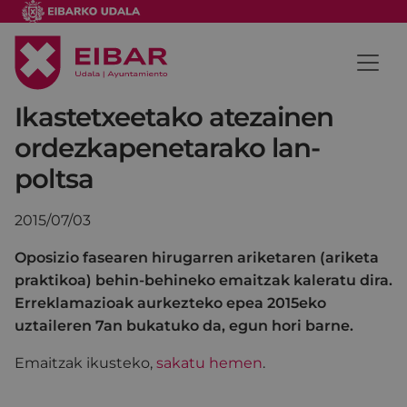
Ikastetxeetako atezainen
ordezkapenetarako lan-
poltsa
2015/07/03
Oposizio fasearen hirugarren ariketaren (ariketa
praktikoa) behin-behineko emaitzak kaleratu dira.
Erreklamazioak aurkezteko epea 2015eko
uztaileren 7an bukatuko da, egun hori barne.
Emaitzak ikusteko,
sakatu hemen
.