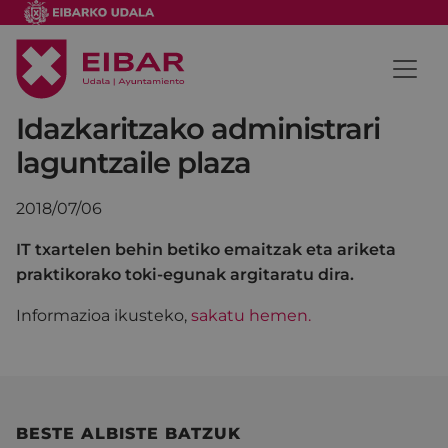
Idazkaritzako administrari
laguntzaile plaza
2018/07/06
IT txartelen behin betiko emaitzak eta ariketa
praktikorako toki-egunak argitaratu dira.
Informazioa ikusteko,
sakatu hemen.
BESTE ALBISTE BATZUK