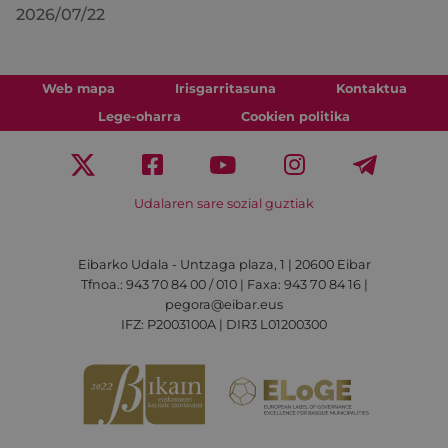
2026/07/22
Web mapa
Irisgarritasuna
Kontaktua
Lege-oharra
Cookien politika
Udalaren sare sozial guztiak
Eibarko Udala - Untzaga plaza, 1 | 20600 Eibar
Tfnoa.: 943 70 84 00 / 010 | Faxa: 943 70 84 16 |
pegora@eibar.eus
IFZ: P2003100A | DIR3 L01200300