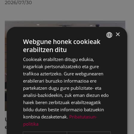
2026/07/30
×
Webgune honek cookieak
erabiltzen ditu
BASQUE
Cookieak erabiltzen ditugu edukia,
SPANISH
iragarkiak pertsonalizatzeko eta gure
trafikoa aztertzeko. Gure webgunearen
erabilerari buruzko informazioa ere
partekatzen dugu gure publizitate- eta
analisi-bazkideekin, zuk eman diezun edo
haiek beren zerbitzuak erabiltzeagatik
bildu duten beste informazio batzuekin
konbina dezaketenak.
Pribatutasun-
Udalbatzak 2026ko uztailaren 27an
politika
egindako bilkuran hartutako erabakiak