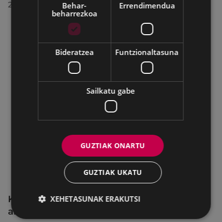
2026/07/28
Behar-
Errendimendua
beharrezkoa
Bideratzea
Funtzionaltasuna
Sailkatu gabe
GUZTIAK ONARTU
GUZTIAK UKATU
KIUBeko bulegoa itxita egongo da
XEHETASUNAK ERAKUTSI
abuztuaren 24ra arte