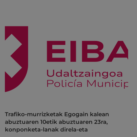
Trafiko-murrizketak Egogain kalean
abuztuaren 10etik abuztuaren 23ra,
konponketa-lanak direla-eta