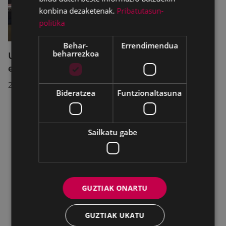
konbina dezaketenak.
Pribatutasun-
politika
Behar-
Errendimendua
beharrezkoa
Udalbatzak 2026ko uztailaren 27an
egindako bilkuran hartutako erabakiak
2026/07/28
Bideratzea
Funtzionaltasuna
Sailkatu gabe
GUZTIAK ONARTU
GUZTIAK UKATU