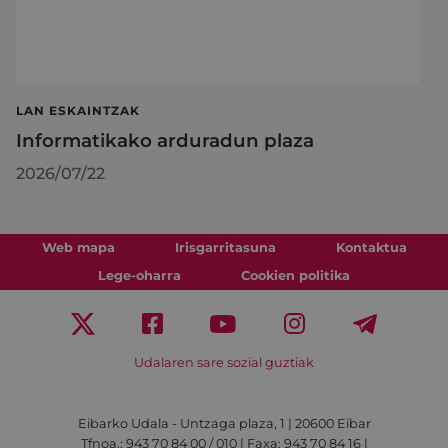
LAN ESKAINTZAK
Informatikako arduradun plaza
2026/07/22
Web mapa
Irisgarritasuna
Kontaktua
Lege-oharra
Cookien politika
Udalaren sare sozial guztiak
Eibarko Udala - Untzaga plaza, 1 | 20600 Eibar
Tfnoa.: 943 70 84 00 / 010 | Faxa: 943 70 84 16 |