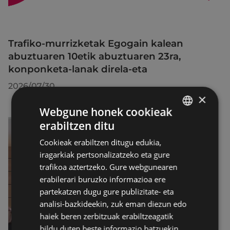
Trafiko-murrizketak Egogain kalean
abuztuaren 10etik abuztuaren 23ra,
konponketa-lanak direla-eta
2026/07/30
×
Webgune honek cookieak
erabiltzen ditu
BASQUE
Cookieak erabiltzen ditugu edukia,
SPANISH
iragarkiak pertsonalizatzeko eta gure
trafikoa aztertzeko. Gure webgunearen
erabilerari buruzko informazioa ere
partekatzen dugu gure publizitate- eta
analisi-bazkideekin, zuk eman diezun edo
haiek beren zerbitzuak erabiltzeagatik
bildu duten beste informazio batzuekin