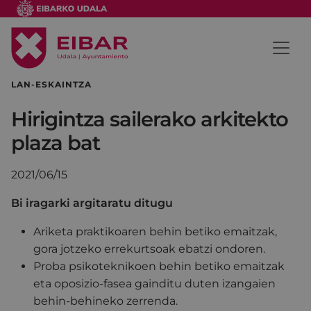
LAN-ESKAINTZA
Hirigintza sailerako arkitekto
plaza bat
2021/06/15
Bi iragarki argitaratu ditugu
Ariketa praktikoaren behin betiko emaitzak,
gora jotzeko errekurtsoak ebatzi ondoren.
Proba psikoteknikoen behin betiko emaitzak
eta oposizio-fasea gainditu duten izangaien
behin-behineko zerrenda.