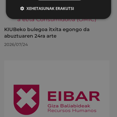
XEHETASUNAK ERAKUTSI
KIUBeko bulegoa itxita egongo da
abuztuaren 24ra arte
2026/07/24