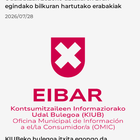
egindako bilkuran hartutako erabakiak
2026/07/28
KIUBeko bulegoa itxita egongo da