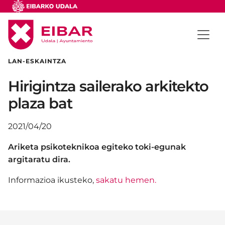
LAN-ESKAINTZA
Hirigintza sailerako arkitekto
plaza bat
2021/04/20
Ariketa psikoteknikoa egiteko toki-egunak
argitaratu dira.
Informazioa ikusteko,
sakatu hemen.