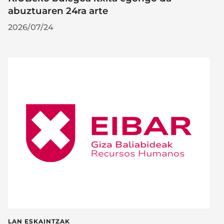
abuztuaren 24ra arte
2026/07/24
LAN ESKAINTZAK