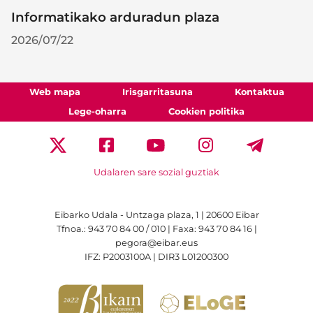
Informatikako arduradun plaza
2026/07/22
Web mapa
Irisgarritasuna
Kontaktua
Lege-oharra
Cookien politika
Udalaren sare sozial guztiak
Eibarko Udala - Untzaga plaza, 1 | 20600 Eibar
Tfnoa.: 943 70 84 00 / 010 | Faxa: 943 70 84 16 |
pegora@eibar.eus
IFZ: P2003100A | DIR3 L01200300