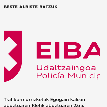
BESTE ALBISTE BATZUK
Trafiko-murrizketak Egogain kalean
abuztuaren 10etik abuztuaren 23ra,