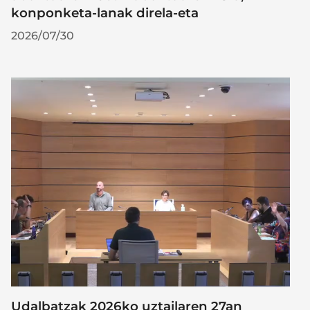
konponketa-lanak direla-eta
2026/07/30
Udalbatzak 2026ko uztailaren 27an