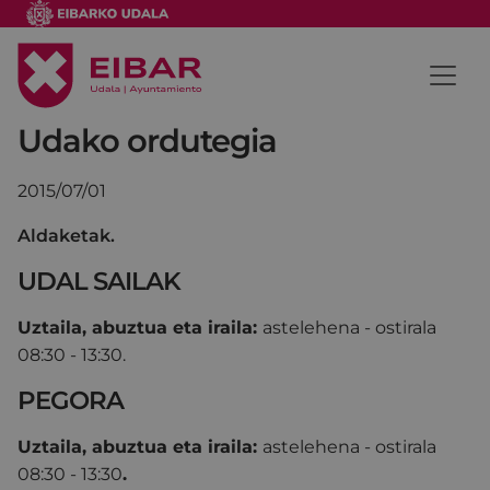
Udako ordutegia
2015/07/01
Aldaketak.
UDAL SAILAK
Uztaila, abuztua eta iraila:
astelehena - ostirala
08:30 - 13:30.
PEGORA
Uztaila, abuztua eta iraila:
astelehena - ostirala
08:30 - 13:30
.