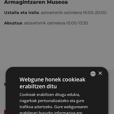
Armagintzaren Museoa
Uztaila eta iraila
: asteartetik ostiralera 16:00-20:00.
Abuztua
: asteartetik ostiralera 10:00-13:30.
×
Webgune honek cookieak
BESTE ALBISTE BATZUK
erabiltzen ditu
BASQUE
Cookieak erabiltzen ditugu edukia,
SPANISH
iragarkiak pertsonalizatzeko eta gure
trafikoa aztertzeko. Gure webgunearen
erabilerari buruzko informazioa ere