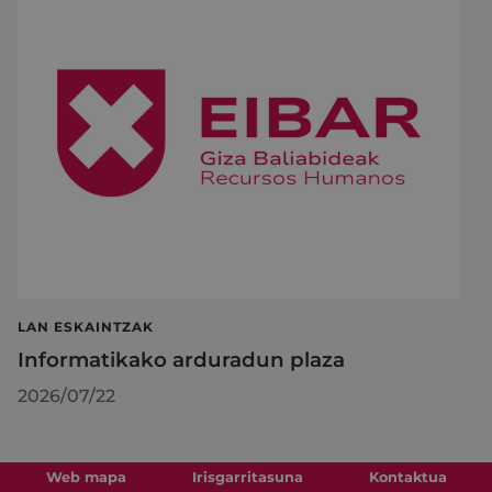
LAN ESKAINTZAK
Informatikako arduradun plaza
2026/07/22
Web mapa
Irisgarritasuna
Kontaktua