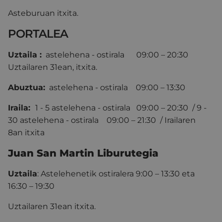
Asteburuan itxita.
PORTALEA
Uztaila :
astelehena - ostirala 09:00 – 20:30
Uztailaren 31ean, itxita.
Abuztua:
astelehena - ostirala 09:00 – 13:30
I
raila:
1 - 5 astelehena - ostirala 09:00 – 20:30 / 9 -
30 astelehena - ostirala 09:00 – 21:30 / Irailaren
8an itxita
Juan San Martin Liburutegia
Uztaila
: Astelehenetik ostiralera 9:00 – 13:30 eta
16:30 – 19:30
Uztailaren 31ean itxita.