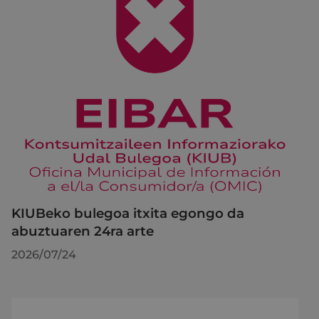
KIUBeko bulegoa itxita egongo da
abuztuaren 24ra arte
2026/07/24