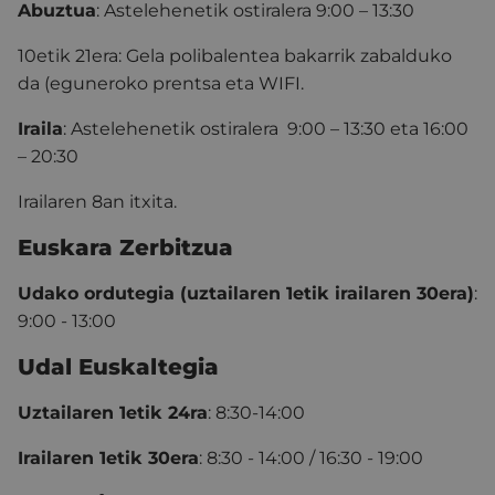
Abuztua
: Astelehenetik ostiralera 9:00 – 13:30
10etik 21era: Gela polibalentea bakarrik zabalduko
da (eguneroko prentsa eta WIFI.
Iraila
: Astelehenetik ostiralera 9:00 – 13:30 eta 16:00
– 20:30
Irailaren 8an itxita.
Euskara Zerbitzua
Udako ordutegia (uztailaren 1etik irailaren 30era)
:
9:00 - 13:00
Udal Euskaltegia
Uztailaren 1etik 24ra
: 8:30-14:00
Irailaren 1etik 30era
: 8:30 - 14:00 / 16:30 - 19:00