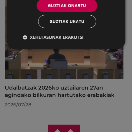
GUZTIAK ONARTU
GUZTIAK UKATU
XEHETASUNAK ERAKUTSI
Udalbatzak 2026ko uztailaren 27an
egindako bilkuran hartutako erabakiak
2026/07/28