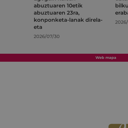
abuztuaren 10etik
bilk
abuztuaren 23ra,
erab
konponketa-lanak direla-
2026/
eta
2026/07/30
Web mapa