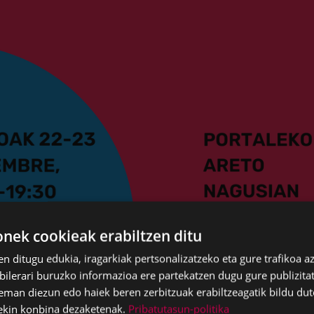
ek cookieak erabiltzen ditu
en ditugu edukia, iragarkiak pertsonalizatzeko eta gure trafikoa a
lerari buruzko informazioa ere partekatzen dugu gure publizitate
eman diezun edo haiek beren zerbitzuak erabiltzeagatik bildu dut
ekin konbina dezaketenak.
Pribatutasun-politika