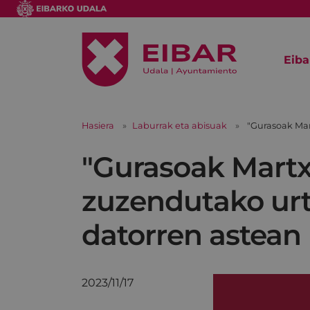
Eiba
Hasiera
Laburrak eta abisuak
"Gurasoak Mar
"Gurasoak Martx
zuzendutako urt
datorren astean
2023/11/17