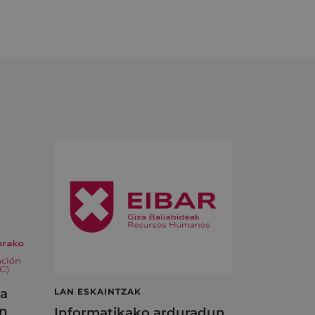
ta
LAN ESKAINTZAK
en
Informatikako arduradun