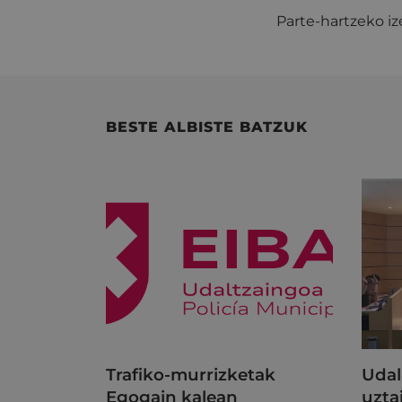
Parte-hartzeko 
BESTE ALBISTE BATZUK
Trafiko-murrizketak
Udal
Egogain kalean
uzta