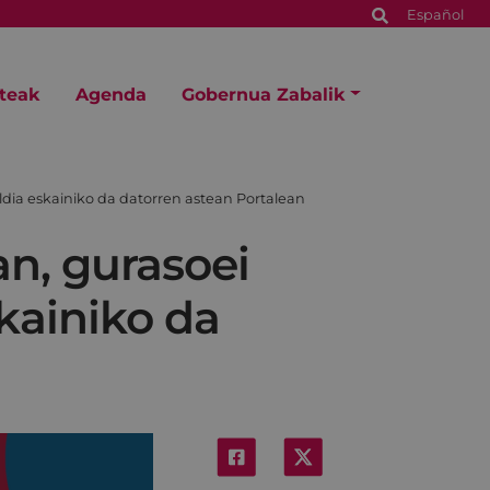
Español
steak
Agenda
Gobernua Zabalik
dia eskainiko da datorren astean Portalean
n, gurasoei
kainiko da