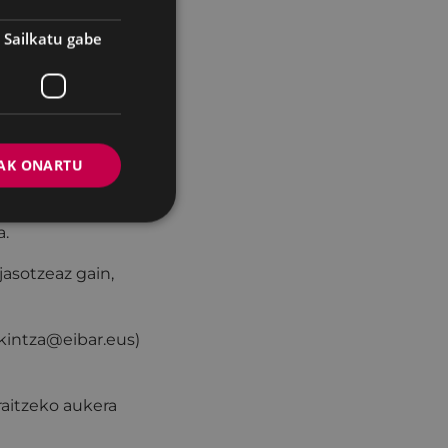
Sailkatu gabe
:00etatik
AK ONARTU
ken saioa izango
a.
jasotzeaz gain,
ekintza@eibar.eus)
raitzeko aukera