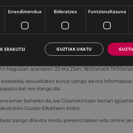
Errendimendua
Bideratzea
Funtzionaltasuna
ren 22 eta 23an izango da Portaleko Areto Nagusian, 18
aingo honetan erdaraz emango da.
K ERAKUTSI
GUZTIAK UKATU
GUZTI
n" programaren baitan egiten diren hitzaldien urteko az
to Nagusian azaroaren 22 eta 23an, 18:00etatik 19:00etar
solasaldia, sexualitateri buruz izango da eta informazioa 
spazio bat ere izango da.
ena eman beharko da, bai Gizartekintzan bertan (gizart
akoitzeko Guraso Elkarteen bidez.
daraz izango dira eta modu presentzialean edo online jar