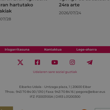
uran hartutako
24ra arte
akiak
2026/07/24
07/28
Irisgarritasuna
Kontaktua
Lege-oharra
Udalaren sare sozial guztiak
Eibarko Udala - Untzaga plaza, 1 | 20600 Eibar
Tfnoa.: 943 70 84 00 / 010 | Faxa: 943 70 84 16 | pegora@eibar.eus
IFZ: P2003100A | DIR3 L01200300