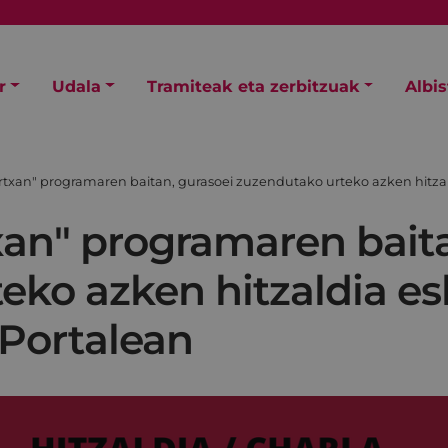
r
Udala
Tramiteak eta zerbitzuak
Albi
txan" programaren baitan, gurasoei zuzendutako urteko azken hitzal
an" programaren baita
eko azken hitzaldia es
 Portalean