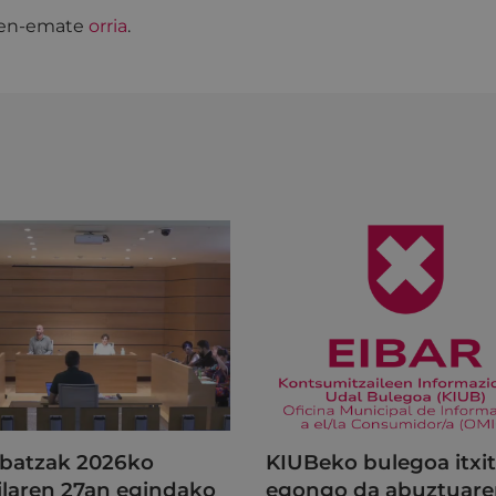
izen-emate
orria
.
batzak 2026ko
KIUBeko bulegoa itxi
ilaren 27an egindako
egongo da abuztuar