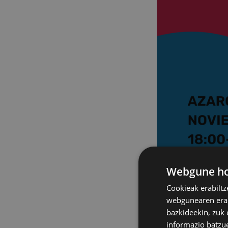
Webgune hon
Cookieak erabiltz
webgunearen erabi
bazkideekin, zuk 
informazio batzu