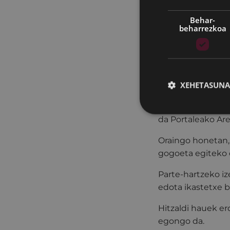
Behar-
beharrezkoa
Hitzaldia azaroa
19:30era, eta or
XEHETASUNA
"Gurasoak Martxa
da Portaleako Are
Oraingo honetan, 
gogoeta egiteko e
Parte-hartzeko iz
edota ikastetxe b
Hitzaldi hauek er
egongo da.