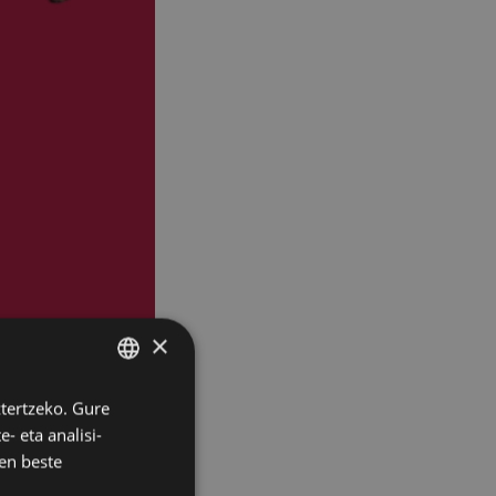
×
ztertzeko. Gure
BASQUE
- eta analisi-
SPANISH
en beste