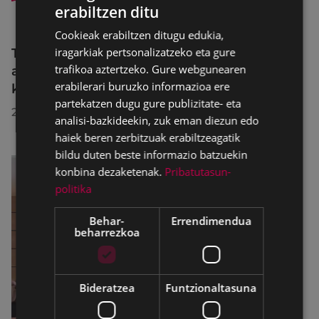
erabiltzen ditu
BASQUE
Cookieak erabiltzen ditugu edukia,
SPANISH
iragarkiak pertsonalizatzeko eta gure
Trafiko-murrizketak Egogain kalean
trafikoa aztertzeko. Gure webgunearen
abuztuaren 10etik abuztuaren 23ra,
erabilerari buruzko informazioa ere
konponketa-lanak direla-eta
partekatzen dugu gure publizitate- eta
2026/07/30
analisi-bazkideekin, zuk eman diezun edo
haiek beren zerbitzuak erabiltzeagatik
bildu duten beste informazio batzuekin
konbina dezaketenak.
Pribatutasun-
politika
Behar-
Errendimendua
beharrezkoa
Bideratzea
Funtzionaltasuna