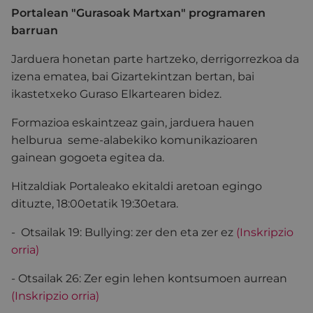
Portalean "Gurasoak Martxan" programaren
barruan
Jarduera honetan parte hartzeko, derrigorrezkoa da
izena ematea, bai Gizartekintzan bertan, bai
ikastetxeko Guraso Elkartearen bidez.
Formazioa eskaintzeaz gain, jarduera hauen
helburua seme-alabekiko komunikazioaren
gainean gogoeta egitea da.
Hitzaldiak Portaleako ekitaldi aretoan egingo
dituzte, 18:00etatik 19:30etara.
- Otsailak 19: Bullying: zer den eta zer ez
(Inskripzio
orria)
- Otsailak 26: Zer egin lehen kontsumoen aurrean
(Inskripzio orria)