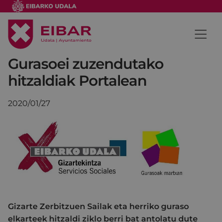
Gurasoei zuzendutako
hitzaldiak Portalean
2020/01/27
Gizarte Zerbitzuen Sailak eta herriko guraso
elkarteek hitzaldi ziklo berri bat antolatu dute