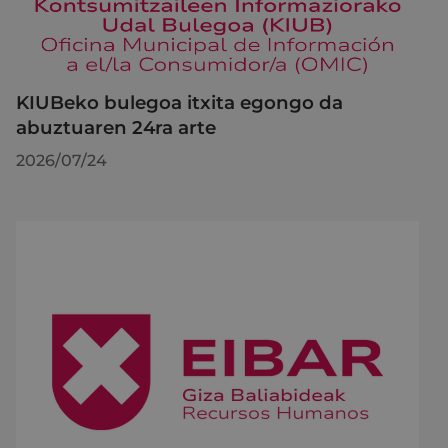
KIUBeko bulegoa itxita egongo da
abuztuaren 24ra arte
2026/07/24