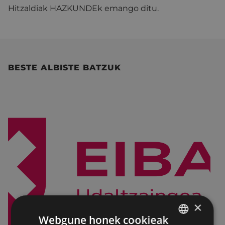
Hitzaldiak HAZKUNDEk emango ditu.
BESTE ALBISTE BATZUK
×
Webgune honek cookieak