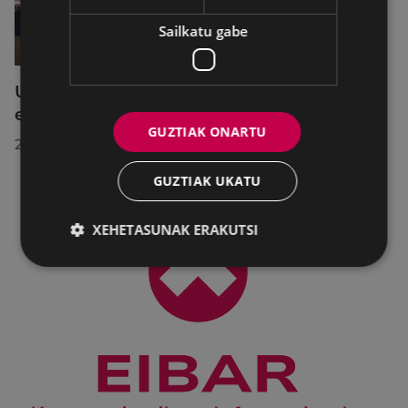
Sailkatu gabe
Udalbatzak 2026ko uztailaren 27an
egindako bilkuran hartutako erabakiak
GUZTIAK ONARTU
2026/07/28
GUZTIAK UKATU
XEHETASUNAK ERAKUTSI