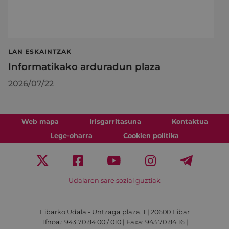
LAN ESKAINTZAK
Informatikako arduradun plaza
2026/07/22
Web mapa
Irisgarritasuna
Kontaktua
Lege-oharra
Cookien politika
Udalaren sare sozial guztiak
Eibarko Udala - Untzaga plaza, 1 | 20600 Eibar
Tfnoa.: 943 70 84 00 / 010 | Faxa: 943 70 84 16 |