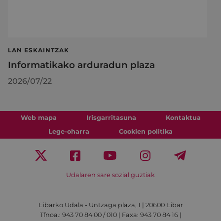
LAN ESKAINTZAK
Informatikako arduradun plaza
2026/07/22
Web mapa
Irisgarritasuna
Kontaktua
Lege-oharra
Cookien politika
Udalaren sare sozial guztiak
Eibarko Udala - Untzaga plaza, 1 | 20600 Eibar
Tfnoa.: 943 70 84 00 / 010 | Faxa: 943 70 84 16 |