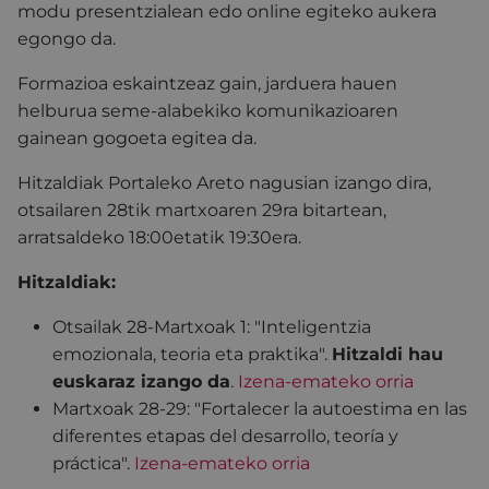
modu presentzialean edo online egiteko aukera
egongo da.
Formazioa eskaintzeaz gain, jarduera hauen
helburua seme-alabekiko komunikazioaren
gainean gogoeta egitea da.
Hitzaldiak Portaleko Areto nagusian izango dira,
otsailaren 28tik martxoaren 29ra bitartean,
arratsaldeko 18:00etatik 19:30era.
Hitzaldiak:
Otsailak 28-Martxoak 1: "Inteligentzia
emozionala, teoria eta praktika".
Hitzaldi hau
euskaraz izango da
.
Izena-emateko orria
Martxoak 28-29: "Fortalecer la autoestima en las
diferentes etapas del desarrollo, teoría y
práctica".
Izena-emateko orria