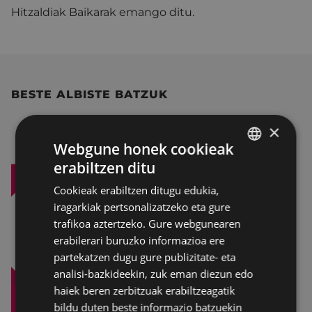
Hitzaldiak Baikarak emango ditu.
BESTE ALBISTE BATZUK
×
Webgune honek cookieak
erabiltzen ditu
BASQUE
Cookieak erabiltzen ditugu edukia,
SPANISH
iragarkiak pertsonalizatzeko eta gure
trafikoa aztertzeko. Gure webgunearen
erabilerari buruzko informazioa ere
partekatzen dugu gure publizitate- eta
analisi-bazkideekin, zuk eman diezun edo
haiek beren zerbitzuak erabiltzeagatik
bildu duten beste informazio batzuekin