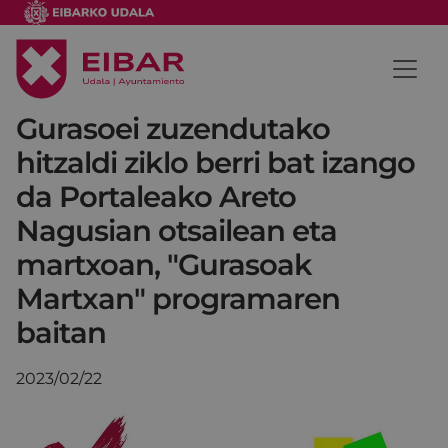
Gurasoei zuzendutako
hitzaldi ziklo berri bat izango
da Portaleako Areto
Nagusian otsailean eta
martxoan, "Gurasoak
Martxan" programaren
baitan
2023/02/22