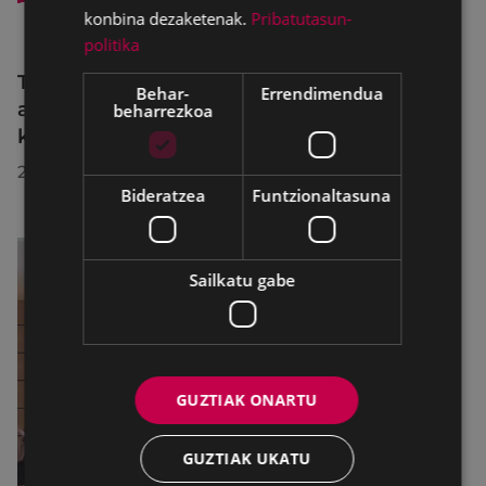
konbina dezaketenak.
Pribatutasun-
politika
Trafiko-murrizketak Egogain kalean
Behar-
Errendimendua
abuztuaren 10etik abuztuaren 23ra,
beharrezkoa
konponketa-lanak direla-eta
2026/07/30
Bideratzea
Funtzionaltasuna
Sailkatu gabe
GUZTIAK ONARTU
GUZTIAK UKATU