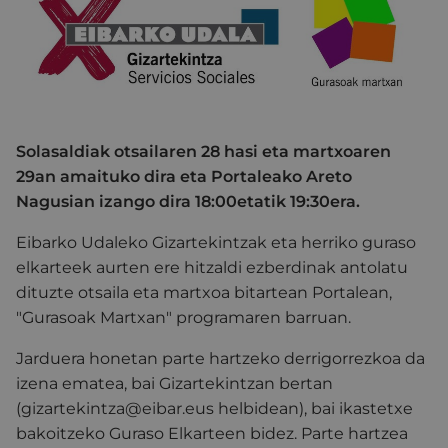
Solasaldiak otsailaren 28 hasi eta martxoaren
29an amaituko dira eta Portaleako Areto
Nagusian izango dira 18:00etatik 19:30era.
Eibarko Udaleko Gizartekintzak eta herriko guraso
elkarteek aurten ere hitzaldi ezberdinak antolatu
dituzte otsaila eta martxoa bitartean Portalean,
"Gurasoak Martxan" programaren barruan.
Jarduera honetan parte hartzeko derrigorrezkoa da
izena ematea, bai Gizartekintzan bertan
(gizartekintza@eibar.eus helbidean), bai ikastetxe
bakoitzeko Guraso Elkarteen bidez. Parte hartzea