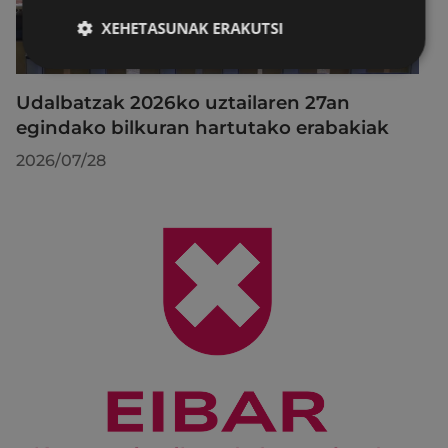
XEHETASUNAK ERAKUTSI
Udalbatzak 2026ko uztailaren 27an
egindako bilkuran hartutako erabakiak
2026/07/28