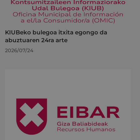
KIUBeko bulegoa itxita egongo da
abuztuaren 24ra arte
2026/07/24