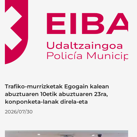
Trafiko-murrizketak Egogain kalean
abuztuaren 10etik abuztuaren 23ra,
konponketa-lanak direla-eta
2026/07/30