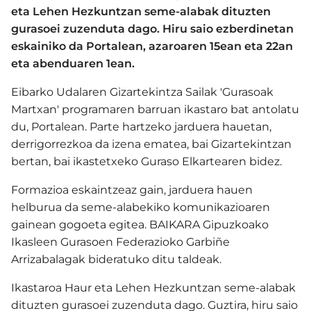
eta Lehen Hezkuntzan seme-alabak dituzten
gurasoei zuzenduta dago. Hiru saio ezberdinetan
eskainiko da Portalean, azaroaren 15ean eta 22an
eta abenduaren 1ean.
Eibarko Udalaren Gizartekintza Sailak 'Gurasoak
Martxan' programaren barruan ikastaro bat antolatu
du, Portalean. Parte hartzeko jarduera hauetan,
derrigorrezkoa da izena ematea, bai Gizartekintzan
bertan, bai ikastetxeko Guraso Elkartearen bidez.
Formazioa eskaintzeaz gain, jarduera hauen
helburua da seme-alabekiko komunikazioaren
gainean gogoeta egitea. BAIKARA Gipuzkoako
Ikasleen Gurasoen Federazioko Garbiñe
Arrizabalagak bideratuko ditu taldeak.
Ikastaroa Haur eta Lehen Hezkuntzan seme-alabak
dituzten gurasoei zuzenduta dago. Guztira, hiru saio