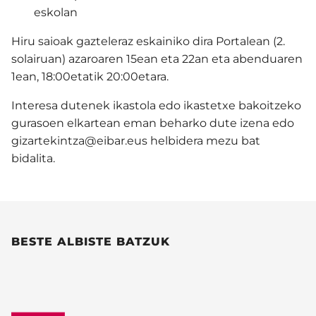
eskolan
Hiru saioak gazteleraz eskainiko dira Portalean (2.
solairuan) azaroaren 15ean eta 22an eta abenduaren
1ean, 18:00etatik 20:00etara.
Interesa dutenek ikastola edo ikastetxe bakoitzeko
gurasoen elkartean eman beharko dute izena edo
gizartekintza@eibar.eus helbidera mezu bat
bidalita.
BESTE ALBISTE BATZUK