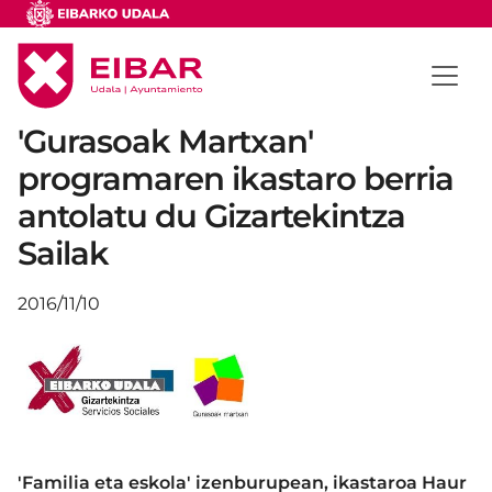
'Gurasoak Martxan'
programaren ikastaro berria
antolatu du Gizartekintza
Sailak
2016/11/10
'Familia eta eskola' izenburupean, ikastaroa Haur