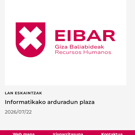
LAN ESKAINTZAK
Informatikako arduradun plaza
2026/07/22
Web mapa
Irisgarritasuna
Kontaktua