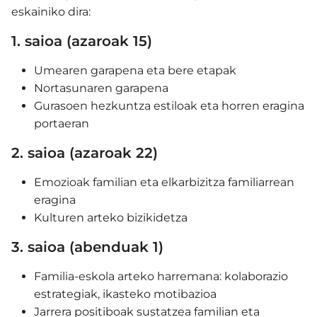
eskainiko dira:
1. saioa (azaroak 15)
Umearen garapena eta bere etapak
Nortasunaren garapena
Gurasoen hezkuntza estiloak eta horren eragina
portaeran
2. saioa (azaroak 22)
Emozioak familian eta elkarbizitza familiarrean
eragina
Kulturen arteko bizikidetza
3. saioa (abenduak 1)
Familia-eskola arteko harremana: kolaborazio
estrategiak, ikasteko motibazioa
Jarrera positiboak sustatzea familian eta