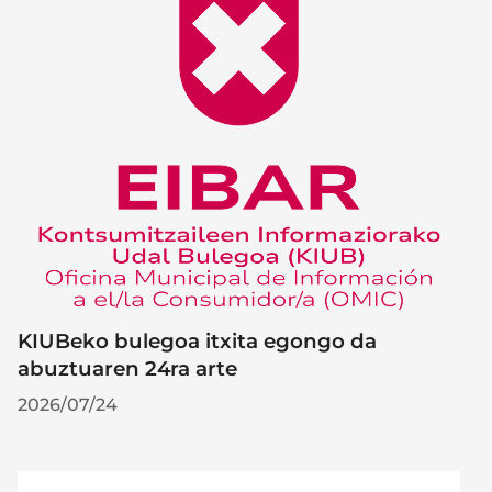
KIUBeko bulegoa itxita egongo da
abuztuaren 24ra arte
2026/07/24