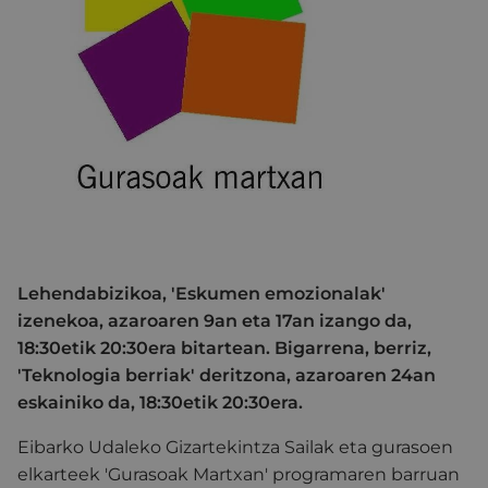
Lehendabizikoa, 'Eskumen emozionalak'
izenekoa, azaroaren 9an eta 17an izango da,
18:30etik 20:30era bitartean. Bigarrena, berriz,
'Teknologia berriak' deritzona, azaroaren 24an
eskainiko da, 18:30etik 20:30era.
Eibarko Udaleko Gizartekintza Sailak eta gurasoen
elkarteek 'Gurasoak Martxan' programaren barruan