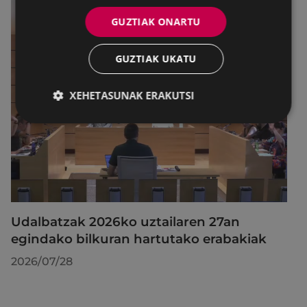
GUZTIAK ONARTU
GUZTIAK UKATU
XEHETASUNAK ERAKUTSI
Udalbatzak 2026ko uztailaren 27an
egindako bilkuran hartutako erabakiak
2026/07/28