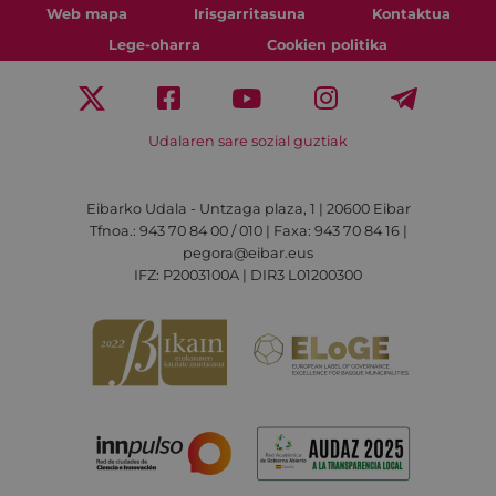
Web mapa
Irisgarritasuna
Kontaktua
Lege-oharra
Cookien politika
Udalaren sare sozial guztiak
Eibarko Udala - Untzaga plaza, 1 | 20600 Eibar
Tfnoa.: 943 70 84 00 / 010 | Faxa: 943 70 84 16 |
pegora@eibar.eus
IFZ: P2003100A | DIR3 L01200300