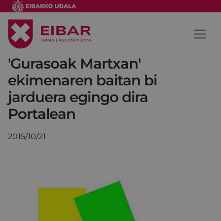
'Gurasoak Martxan'
ekimenaren baitan bi
jarduera egingo dira
Portalean
2015/10/21