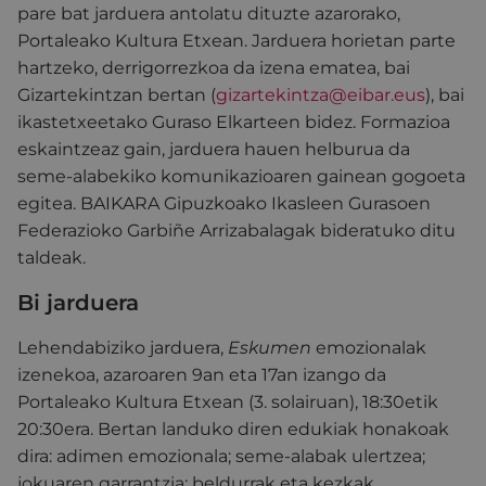
pare bat jarduera antolatu dituzte azarorako,
Portaleako Kultura Etxean. Jarduera horietan parte
hartzeko, derrigorrezkoa da izena ematea, bai
Gizartekintzan bertan (
gizartekintza@eibar.eus
), bai
ikastetxeetako Guraso Elkarteen bidez. Formazioa
eskaintzeaz gain, jarduera hauen helburua da
seme-alabekiko komunikazioaren gainean gogoeta
egitea. BAIKARA Gipuzkoako Ikasleen Gurasoen
Federazioko Garbiñe Arrizabalagak bideratuko ditu
taldeak.
Bi jarduera
Lehendabiziko jarduera,
Eskumen
emozionalak
izenekoa, azaroaren 9an eta 17an izango da
Portaleako Kultura Etxean (3. solairuan), 18:30etik
20:30era. Bertan landuko diren edukiak honakoak
dira: adimen emozionala; seme-alabak ulertzea;
jokuaren garrantzia; beldurrak eta kezkak