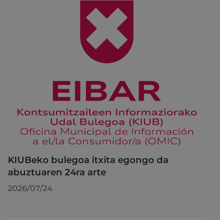
KIUBeko bulegoa itxita egongo da
abuztuaren 24ra arte
2026/07/24