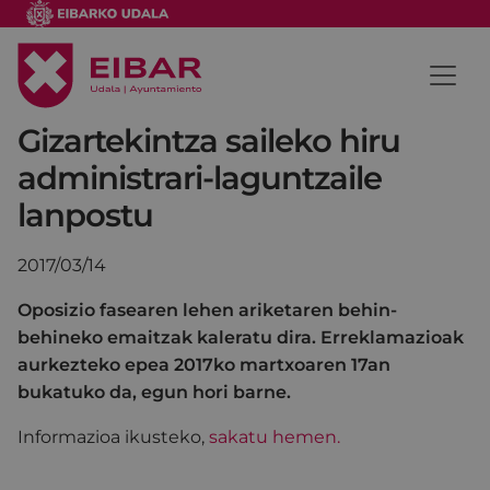
Gizartekintza saileko hiru
administrari-laguntzaile
lanpostu
2017/03/14
Oposizio fasearen lehen ariketaren behin-
behineko emaitzak kaleratu dira. Erreklamazioak
aurkezteko epea 2017ko martxoaren 17an
bukatuko da, egun hori barne.
Informazioa ikusteko,
sakatu hemen.