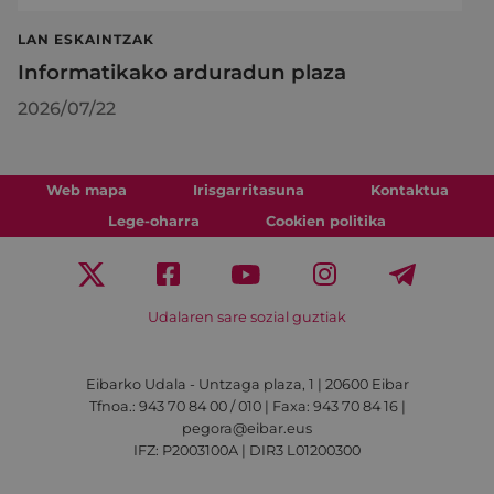
LAN ESKAINTZAK
Informatikako arduradun plaza
2026/07/22
Web mapa
Irisgarritasuna
Kontaktua
Lege-oharra
Cookien politika
Udalaren sare sozial guztiak
Eibarko Udala - Untzaga plaza, 1 | 20600 Eibar
Tfnoa.: 943 70 84 00 / 010 | Faxa: 943 70 84 16 |
pegora@eibar.eus
IFZ: P2003100A | DIR3 L01200300