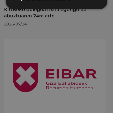
KIUBeko bulegoa itxita egongo da
abuztuaren 24ra arte
2026/07/24