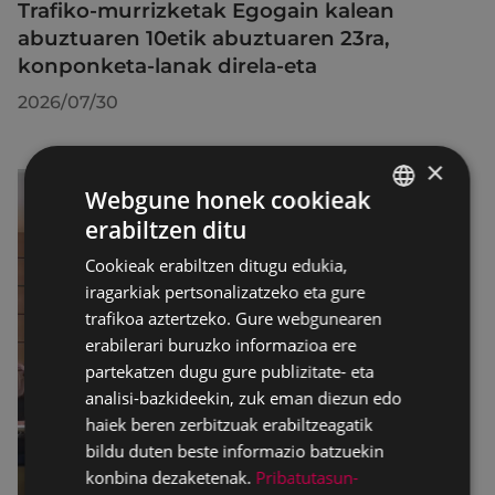
Trafiko-murrizketak Egogain kalean
abuztuaren 10etik abuztuaren 23ra,
konponketa-lanak direla-eta
2026/07/30
×
Webgune honek cookieak
erabiltzen ditu
BASQUE
Cookieak erabiltzen ditugu edukia,
SPANISH
iragarkiak pertsonalizatzeko eta gure
trafikoa aztertzeko. Gure webgunearen
erabilerari buruzko informazioa ere
partekatzen dugu gure publizitate- eta
analisi-bazkideekin, zuk eman diezun edo
haiek beren zerbitzuak erabiltzeagatik
bildu duten beste informazio batzuekin
konbina dezaketenak.
Pribatutasun-