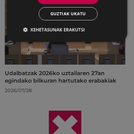
GUZTIAK UKATU
XEHETASUNAK ERAKUTSI
Udalbatzak 2026ko uztailaren 27an
egindako bilkuran hartutako erabakiak
2026/07/28