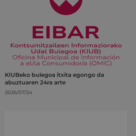
KIUBeko bulegoa itxita egongo da
abuztuaren 24ra arte
2026/07/24