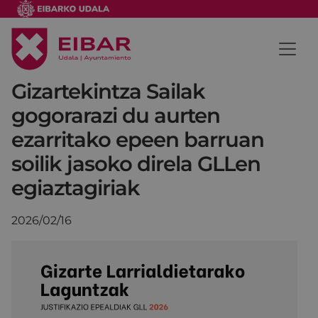
Gizartekintza Sailak
gogorarazi du aurten
ezarritako epeen barruan
soilik jasoko direla GLLen
egiaztagiriak
2026/02/16