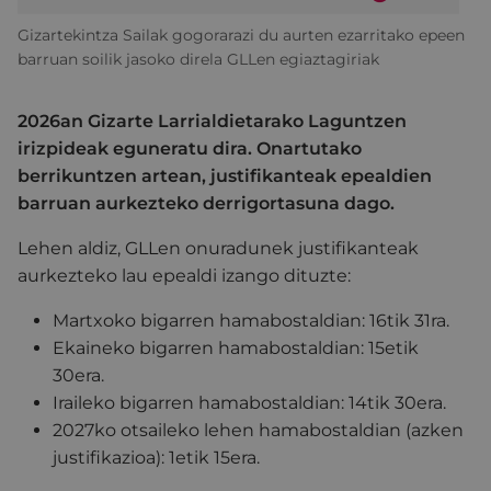
Gizartekintza Sailak gogorarazi du aurten ezarritako epeen
barruan soilik jasoko direla GLLen egiaztagiriak
2026an Gizarte Larrialdietarako Laguntzen
irizpideak eguneratu dira. Onartutako
berrikuntzen artean, justifikanteak epealdien
barruan aurkezteko derrigortasuna dago.
Lehen aldiz, GLLen onuradunek justifikanteak
aurkezteko lau epealdi izango dituzte:
Martxoko bigarren hamabostaldian: 16tik 31ra.
Ekaineko bigarren hamabostaldian: 15etik
30era.
Iraileko bigarren hamabostaldian: 14tik 30era.
2027ko otsaileko lehen hamabostaldian (azken
justifikazioa): 1etik 15era.