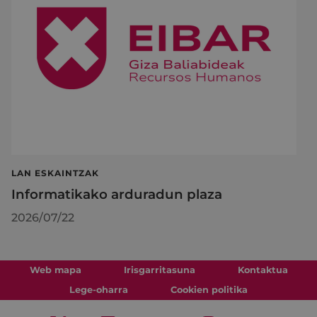
LAN ESKAINTZAK
Informatikako arduradun plaza
2026/07/22
Web mapa
Irisgarritasuna
Kontaktua
Lege-oharra
Cookien politika