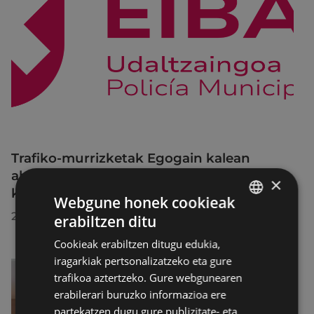
Trafiko-murrizketak Egogain kalean
abuztuaren 10etik abuztuaren 23ra,
×
konponketa-lanak direla-eta
Webgune honek cookieak
2026/07/30
erabiltzen ditu
BASQUE
Cookieak erabiltzen ditugu edukia,
SPANISH
iragarkiak pertsonalizatzeko eta gure
trafikoa aztertzeko. Gure webgunearen
erabilerari buruzko informazioa ere
partekatzen dugu gure publizitate- eta