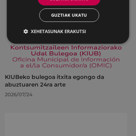
GUZTIAK UKATU
XEHETASUNAK ERAKUTSI
KIUBeko bulegoa itxita egongo da
abuztuaren 24ra arte
2026/07/24