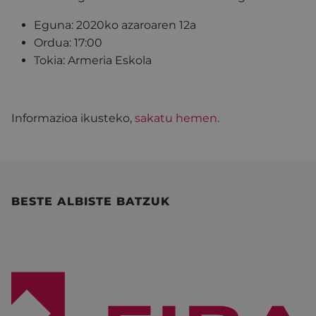
Eguna: 2020ko azaroaren 12a
Ordua: 17:00
Tokia: Armeria Eskola
Informazioa ikusteko,
sakatu hemen.
BESTE ALBISTE BATZUK