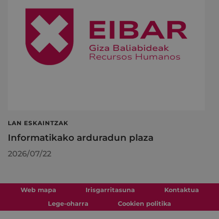
LAN ESKAINTZAK
Informatikako arduradun plaza
2026/07/22
Web mapa
Irisgarritasuna
Kontaktua
Lege-oharra
Cookien politika