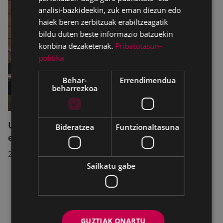
analisi-bazkideekin, zuk eman diezun edo
haiek beren zerbitzuak erabiltzeagatik
bildu duten beste informazio batzuekin
konbina dezaketenak.
Pribatutasun-
politika
Behar-
Errendimendua
beharrezkoa
Udalbatzak 2026ko uztailaren 27an
Bideratzea
Funtzionaltasuna
egindako bilkuran hartutako erabakiak
2026/07/28
Sailkatu gabe
GUZTIAK ONARTU