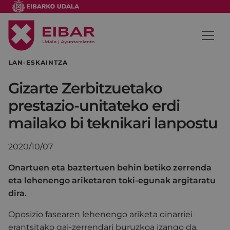
LAN-ESKAINTZA
Gizarte Zerbitzuetako
prestazio-unitateko erdi
mailako bi teknikari lanpostu
2020/10/07
Onartuen eta baztertuen behin betiko zerrenda
eta lehenengo ariketaren toki-egunak argitaratu
dira.
Oposizio fasearen lehenengo ariketa oinarriei
erantsitako gai-zerrendari buruzkoa izango da.