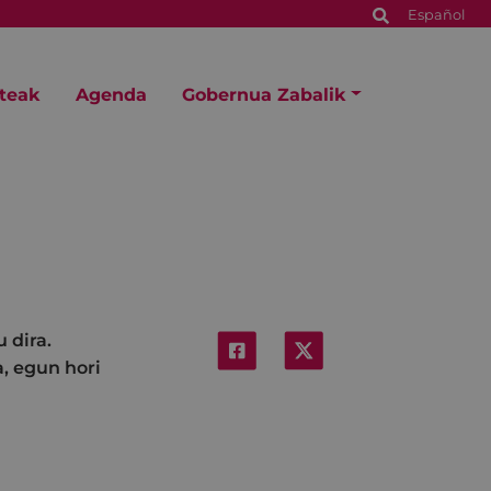
Español
steak
Agenda
Gobernua Zabalik
 dira.
, egun hori