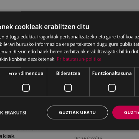
ek cookieak erabiltzen ditu
en ditugu edukia, iragarkiak pertsonalizatzeko eta gure trafikoa a
lerari buruzko informazioa ere partekatzen dugu gure publizitate
eman diezun edo haiek beren zerbitzuak erabiltzeagatik bildu dut
ekin konbina dezaketenak.
Pribatutasun-politika
Errendimendua
Bideratzea
Funtzionaltasuna
batzak 2026ko
KIUBeko bulegoa itxi
K ERAKUTSI
GUZTIAK UKATU
GUZTI
ilaren 27an egindako
egongo da abuztuar
uran hartutako
24ra arte
akiak
2026/07/24