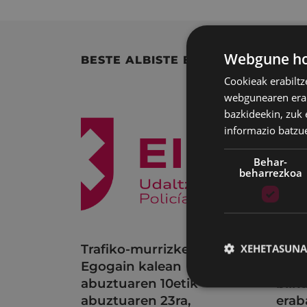
Webgune hon
BESTE ALBISTE BATZUK
Cookieak erabiltz
webgunearen erabi
bazkideekin, zuk 
informazio batzu
Behar-
beharrezkoa
Trafiko-murrizketak
Udal
XEHETASUNA
Egogain kalean
uzta
abuztuaren 10etik
bilk
abuztuaren 23ra,
erab