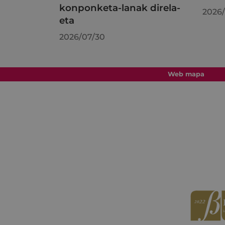
konponketa-lanak direla-
2026/
eta
2026/07/30
Web mapa