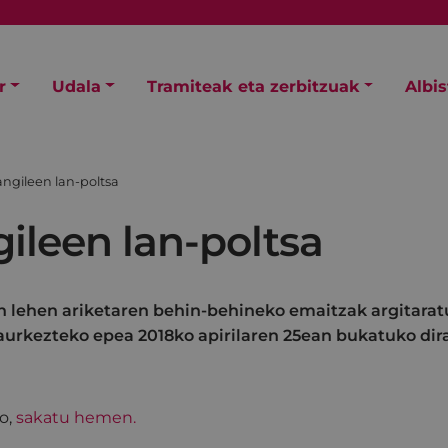
r
Udala
Tramiteak eta zerbitzuak
Albi
angileen lan-poltsa
ileen lan-poltsa
n lehen ariketaren behin-behineko emaitzak argitaratu
urkezteko epea 2018ko apirilaren 25ean bukatuko dira
o,
sakatu hemen.