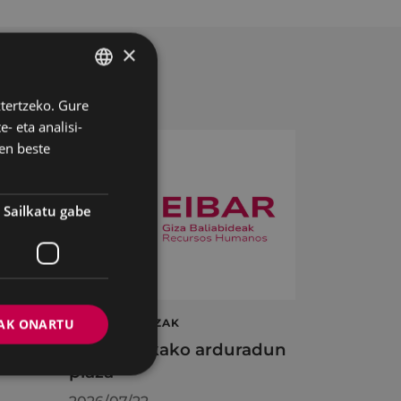
×
ztertzeko. Gure
BASQUE
- eta analisi-
SPANISH
en beste
Sailkatu gabe
ta
AK ONARTU
LAN ESKAINTZAK
en
Informatikako arduradun
plaza