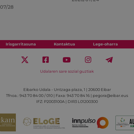
07/28
Irisgarritasuna
Kontaktua
Lege-oharra
Udalaren sare sozial guztiak
Eibarko Udala - Untzaga plaza, 1 | 20600 Eibar
Tfnoa.: 943 70 84 00 / 010 | Faxa: 943 70 84 16 | pegora@eibar.eus
IFZ: P2003100A | DIR3 L01200300