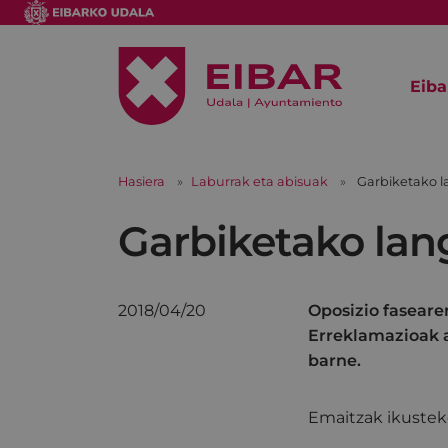
Eiba
Hasiera
Laburrak eta abisuak
Garbiketako l
Garbiketako lang
2018/04/20
Oposizio faseare
Erreklamazioak a
barne.
Emaitzak ikustek