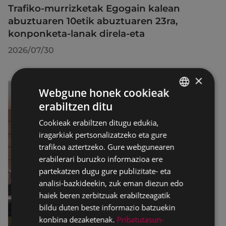
Trafiko-murrizketak Egogain kalean
abuztuaren 10etik abuztuaren 23ra,
konponketa-lanak direla-eta
2026/07/30
×
Webgune honek cookieak
erabiltzen ditu
BASQUE
Cookieak erabiltzen ditugu edukia,
SPANISH
iragarkiak pertsonalizatzeko eta gure
trafikoa aztertzeko. Gure webgunearen
erabilerari buruzko informazioa ere
partekatzen dugu gure publizitate- eta
analisi-bazkideekin, zuk eman diezun edo
haiek beren zerbitzuak erabiltzeagatik
bildu duten beste informazio batzuekin
konbina dezaketenak.
Pribatutasun-