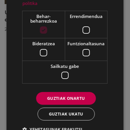
politika
Udalbatzak 2026ko uztailaren 27an
Behar-
Errendimendua
egindako bilkuran hartutako erabakiak
beharrezkoa
2026/07/28
Bideratzea
Funtzionaltasuna
Sailkatu gabe
GUZTIAK ONARTU
GUZTIAK UKATU
XEHETASUNAK ERAKUTSI