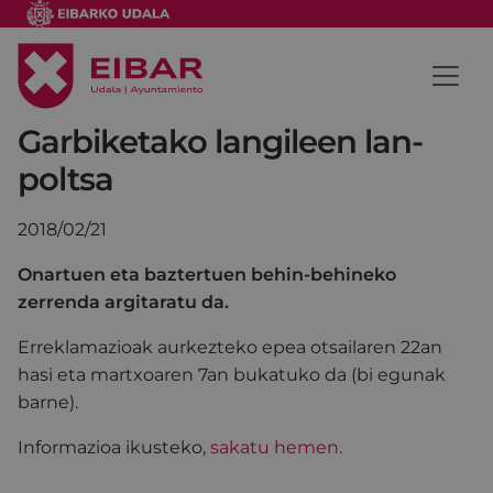
Garbiketako langileen lan-
poltsa
2018/02/21
Onartuen eta baztertuen behin-behineko
zerrenda argitaratu da.
Erreklamazioak aurkezteko epea otsailaren 22an
hasi eta martxoaren 7an bukatuko da (bi egunak
barne).
Informazioa ikusteko,
sakatu hemen.