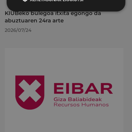
KIUBeko bulegoa itxita egongo da
abuztuaren 24ra arte
2026/07/24