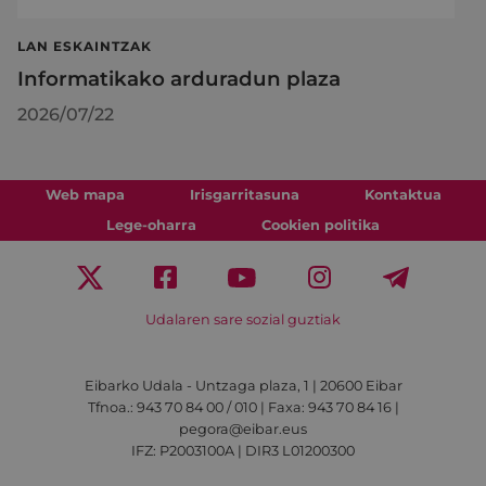
LAN ESKAINTZAK
Informatikako arduradun plaza
2026/07/22
Web mapa
Irisgarritasuna
Kontaktua
Lege-oharra
Cookien politika
Udalaren sare sozial guztiak
Eibarko Udala - Untzaga plaza, 1 | 20600 Eibar
Tfnoa.: 943 70 84 00 / 010 | Faxa: 943 70 84 16 |
pegora@eibar.eus
IFZ: P2003100A | DIR3 L01200300