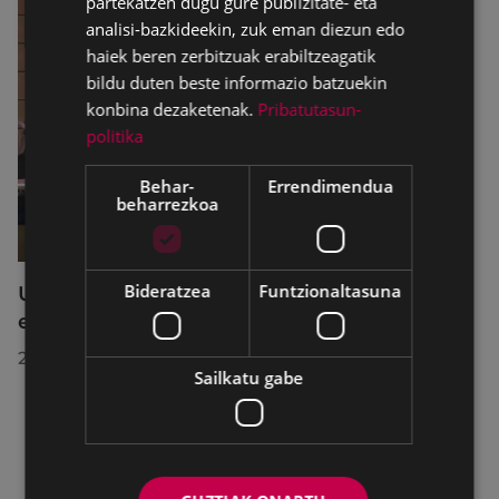
partekatzen dugu gure publizitate- eta
analisi-bazkideekin, zuk eman diezun edo
haiek beren zerbitzuak erabiltzeagatik
bildu duten beste informazio batzuekin
konbina dezaketenak.
Pribatutasun-
politika
Behar-
Errendimendua
beharrezkoa
Bideratzea
Funtzionaltasuna
Udalbatzak 2026ko uztailaren 27an
egindako bilkuran hartutako erabakiak
2026/07/28
Sailkatu gabe