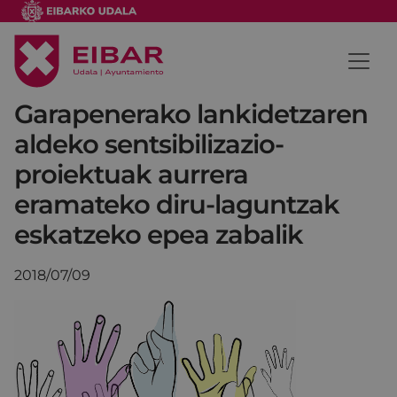
Garapenerako lankidetzaren
aldeko sentsibilizazio-
proiektuak aurrera
eramateko diru-laguntzak
eskatzeko epea zabalik
2018/07/09