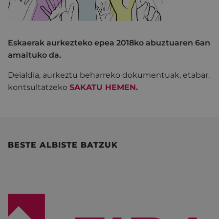
Eskaerak aurkezteko epea 2018ko abuztuaren 6an
amaituko da.
Deialdia, aurkeztu beharreko dokumentuak, etabar.
kontsultatzeko
SAKATU HEMEN.
BESTE ALBISTE BATZUK