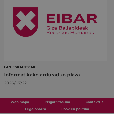
LAN ESKAINTZAK
Informatikako arduradun plaza
2026/07/22
Web mapa
Irisgarritasuna
Kontaktua
Lege-oharra
Cookien politika