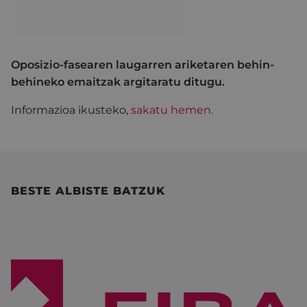
Oposizio-fasearen laugarren ariketaren behin-
behineko emaitzak argitaratu ditugu.
Informazioa ikusteko,
sakatu hemen.
BESTE ALBISTE BATZUK