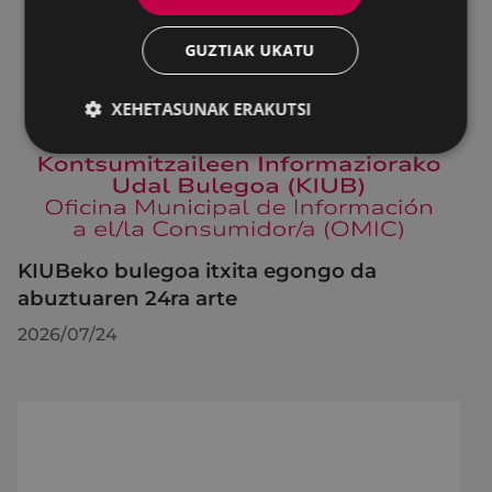
GUZTIAK UKATU
XEHETASUNAK ERAKUTSI
KIUBeko bulegoa itxita egongo da
abuztuaren 24ra arte
2026/07/24