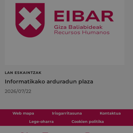
LAN ESKAINTZAK
Informatikako arduradun plaza
2026/07/22
Web mapa
Irisgarritasuna
Kontaktua
Lege-oharra
Cookien politika