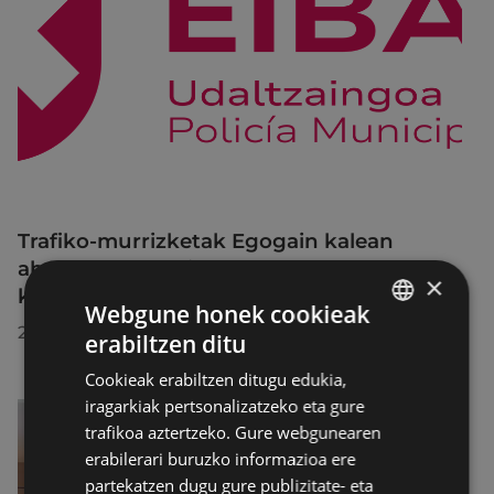
Trafiko-murrizketak Egogain kalean
abuztuaren 10etik abuztuaren 23ra,
×
konponketa-lanak direla-eta
Webgune honek cookieak
2026/07/30
erabiltzen ditu
BASQUE
Cookieak erabiltzen ditugu edukia,
SPANISH
iragarkiak pertsonalizatzeko eta gure
trafikoa aztertzeko. Gure webgunearen
erabilerari buruzko informazioa ere
partekatzen dugu gure publizitate- eta