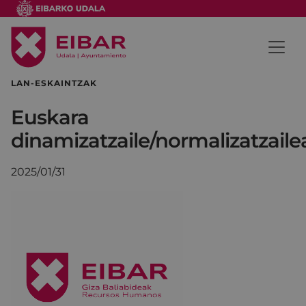
LAN-ESKAINTZAK
Euskara
dinamizatzaile/normalizatzaile
2025/01/31