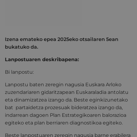
Izena emateko epea 2025eko otsailaren 5ean
bukatuko da.
Lanpostuaren deskribapena:
Bi lanpostu:
Lanpostu baten zeregin nagusia Euskara Arloko
zuzendariaren gidaritzapean Euskaraladia antolatu
eta dinamizatzea izango da. Beste eginkizunetako
bat partaidetza prozesuak bideratzea izango da,
indarrean dagoen Plan Estrategikoaren balorazioa
egiteko eta plan berriaren diagnostikoa egiteko.
Beste lanpostuaren zeregin nagusia barne erabilera