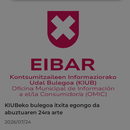
KIUBeko bulegoa itxita egongo da
abuztuaren 24ra arte
2026/07/24