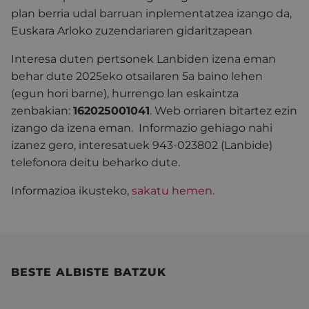
plan berria udal barruan inplementatzea izango da,
Euskara Arloko zuzendariaren gidaritzapean
Interesa duten pertsonek Lanbiden izena eman
behar dute 2025eko otsailaren 5a baino lehen
(egun hori barne), hurrengo lan eskaintza
zenbakian:
162025001041
. Web orriaren bitartez ezin
izango da izena eman. Informazio gehiago nahi
izanez gero, interesatuek 943-023802 (Lanbide)
telefonora deitu beharko dute.
Informazioa ikusteko,
sakatu hemen.
BESTE ALBISTE BATZUK