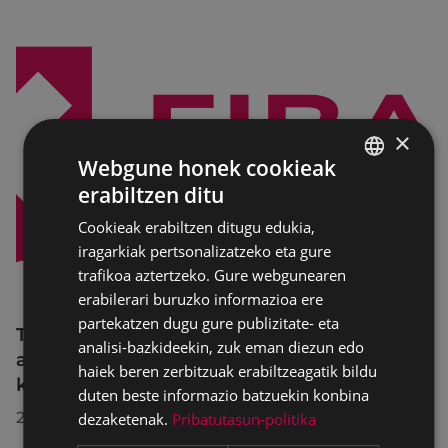
×
Webgune honek cookieak
erabiltzen ditu
BASQUE
Cookieak erabiltzen ditugu edukia,
SPANISH
iragarkiak pertsonalizatzeko eta gure
trafikoa aztertzeko. Gure webgunearen
erabilerari buruzko informazioa ere
partekatzen dugu gure publizitate- eta
Trafiko-murrizketak Egogain kalean
analisi-bazkideekin, zuk eman diezun edo
abuztuaren 10etik abuztuaren 23ra,
haiek beren zerbitzuak erabiltzeagatik bildu
konponketa-lanak direla-eta
duten beste informazio batzuekin konbina
2026/07/30
dezaketenak.
Pribatutasun-politika