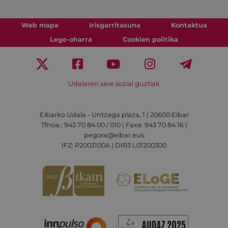
Web mapa
Irisgarritasuna
Kontaktua
Lege-oharra
Cookien politika
Udalaren sare sozial guztiak
Eibarko Udala - Untzaga plaza, 1 | 20600 Eibar
Tfnoa.: 943 70 84 00 / 010 | Faxa: 943 70 84 16 |
pegora@eibar.eus
IFZ: P2003100A | DIR3 L01200300