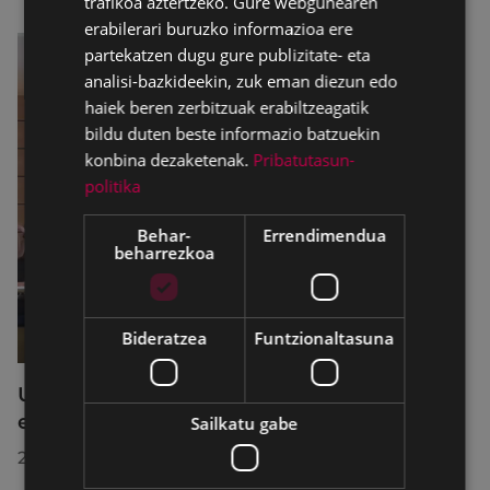
trafikoa aztertzeko. Gure webgunearen
erabilerari buruzko informazioa ere
partekatzen dugu gure publizitate- eta
analisi-bazkideekin, zuk eman diezun edo
haiek beren zerbitzuak erabiltzeagatik
bildu duten beste informazio batzuekin
konbina dezaketenak.
Pribatutasun-
politika
Behar-
Errendimendua
beharrezkoa
Bideratzea
Funtzionaltasuna
Udalbatzak 2026ko uztailaren 27an
egindako bilkuran hartutako erabakiak
Sailkatu gabe
2026/07/28