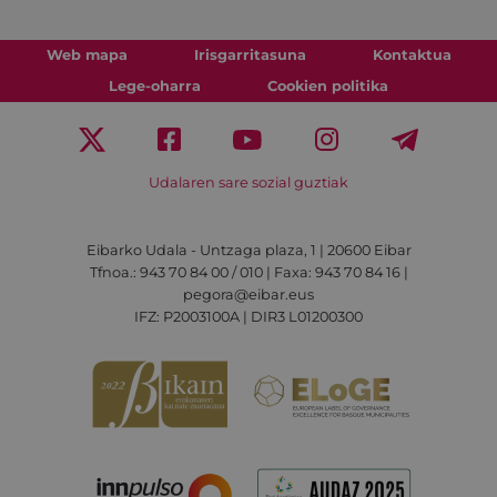
Web mapa
Irisgarritasuna
Kontaktua
Lege-oharra
Cookien politika
Udalaren sare sozial guztiak
Eibarko Udala - Untzaga plaza, 1 | 20600 Eibar
Tfnoa.: 943 70 84 00 / 010 | Faxa: 943 70 84 16 |
pegora@eibar.eus
IFZ: P2003100A | DIR3 L01200300