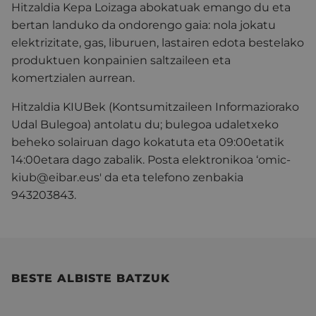
Hitzaldia Kepa Loizaga abokatuak emango du eta
bertan landuko da ondorengo gaia: nola jokatu
elektrizitate, gas, liburuen, lastairen edota bestelako
produktuen konpainien saltzaileen eta
komertzialen aurrean.
Hitzaldia KIUBek (Kontsumitzaileen Informaziorako
Udal Bulegoa) antolatu du; bulegoa udaletxeko
beheko solairuan dago kokatuta eta 09:00etatik
14:00etara dago zabalik. Posta elektronikoa ‘omic-
kiub@eibar.eus' da eta telefono zenbakia
943203843.
BESTE ALBISTE BATZUK