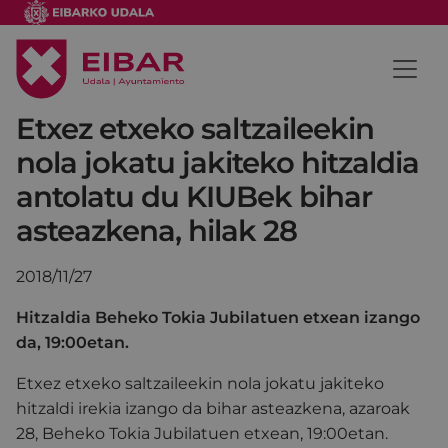
Etxez etxeko saltzaileekin
nola jokatu jakiteko hitzaldia
antolatu du KIUBek bihar
asteazkena, hilak 28
2018/11/27
Hitzaldia Beheko Tokia Jubilatuen etxean izango
da, 19:00etan.
Etxez etxeko saltzaileekin nola jokatu jakiteko
hitzaldi irekia izango da bihar asteazkena, azaroak
28, Beheko Tokia Jubilatuen etxean, 19:00etan.