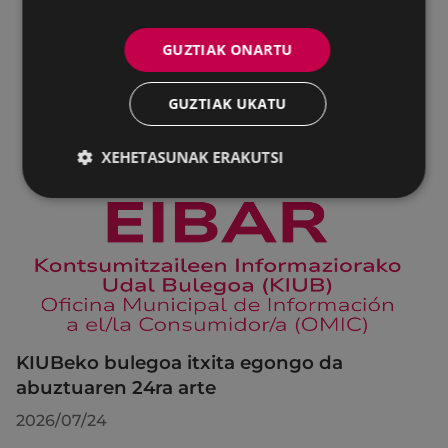
GUZTIAK ONARTU
GUZTIAK UKATU
XEHETASUNAK ERAKUTSI
KIUBeko bulegoa itxita egongo da
abuztuaren 24ra arte
2026/07/24