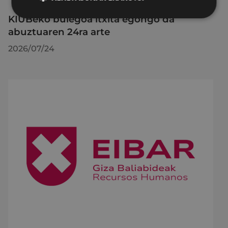
KIUBeko bulegoa itxita egongo da
abuztuaren 24ra arte
2026/07/24