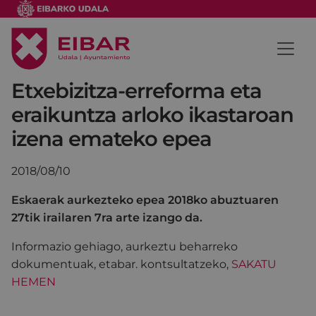
Etxebizitza-erreforma eta
eraikuntza arloko ikastaroan
izena emateko epea
2018/08/10
Eskaerak aurkezteko epea 2018ko abuztuaren
27tik irailaren 7ra arte izango da.
Informazio gehiago, aurkeztu beharreko
dokumentuak, etabar. kontsultatzeko,
SAKATU
HEMEN