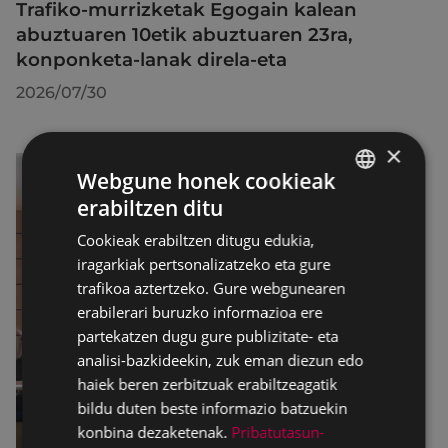
Trafiko-murrizketak Egogain kalean
abuztuaren 10etik abuztuaren 23ra,
konponketa-lanak direla-eta
2026/07/30
×
Webgune honek cookieak
erabiltzen ditu
BASQUE
Cookieak erabiltzen ditugu edukia,
SPANISH
iragarkiak pertsonalizatzeko eta gure
trafikoa aztertzeko. Gure webgunearen
erabilerari buruzko informazioa ere
partekatzen dugu gure publizitate- eta
analisi-bazkideekin, zuk eman diezun edo
haiek beren zerbitzuak erabiltzeagatik
bildu duten beste informazio batzuekin
konbina dezaketenak.
Pribatutasun-