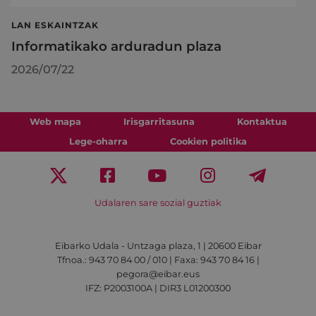
LAN ESKAINTZAK
Informatikako arduradun plaza
2026/07/22
Web mapa
Irisgarritasuna
Kontaktua
Lege-oharra
Cookien politika
Udalaren sare sozial guztiak
Eibarko Udala - Untzaga plaza, 1 | 20600 Eibar
Tfnoa.: 943 70 84 00 / 010 | Faxa: 943 70 84 16 |
pegora@eibar.eus
IFZ: P2003100A | DIR3 L01200300