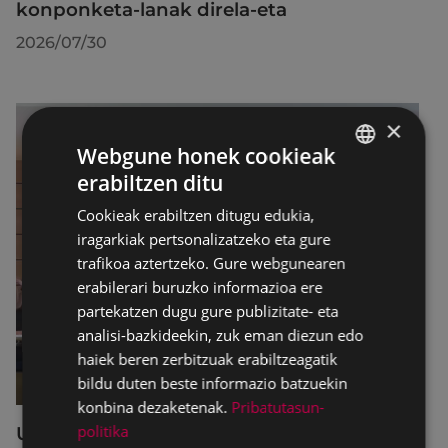
konponketa-lanak direla-eta
2026/07/30
×
Webgune honek cookieak
erabiltzen ditu
BASQUE
Cookieak erabiltzen ditugu edukia,
SPANISH
iragarkiak pertsonalizatzeko eta gure
trafikoa aztertzeko. Gure webgunearen
erabilerari buruzko informazioa ere
partekatzen dugu gure publizitate- eta
analisi-bazkideekin, zuk eman diezun edo
haiek beren zerbitzuak erabiltzeagatik
bildu duten beste informazio batzuekin
konbina dezaketenak.
Pribatutasun-
politika
Udalbatzak 2026ko uztailaren 27an