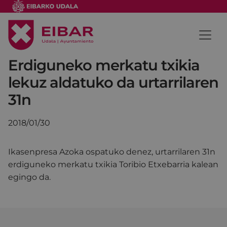
Erdiguneko merkatu txikia
lekuz aldatuko da urtarrilaren
31n
2018/01/30
Ikasenpresa Azoka ospatuko denez, urtarrilaren 31n
erdiguneko merkatu txikia Toribio Etxebarria kalean
egingo da.