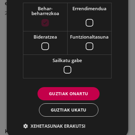
egindako bilkuran hartutako erabakiak
Behar-
Errendimendua
beharrezkoa
2026/07/28
Bideratzea
Funtzionaltasuna
Sailkatu gabe
GUZTIAK ONARTU
GUZTIAK UKATU
XEHETASUNAK ERAKUTSI
KIUBeko bulegoa itxita egongo da