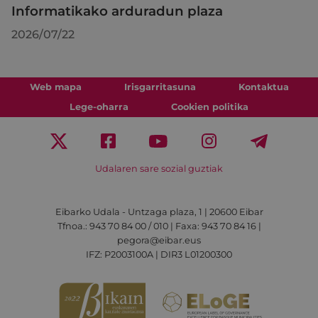
Informatikako arduradun plaza
2026/07/22
Web mapa
Irisgarritasuna
Kontaktua
Lege-oharra
Cookien politika
Udalaren sare sozial guztiak
Eibarko Udala - Untzaga plaza, 1 | 20600 Eibar
Tfnoa.: 943 70 84 00 / 010 | Faxa: 943 70 84 16 |
pegora@eibar.eus
IFZ: P2003100A | DIR3 L01200300