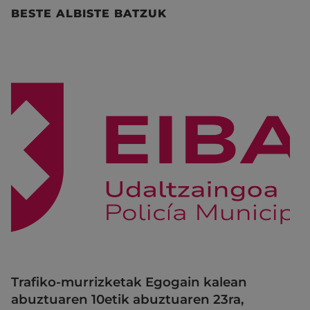
BESTE ALBISTE BATZUK
Trafiko-murrizketak Egogain kalean
abuztuaren 10etik abuztuaren 23ra,