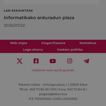
LAN ESKAINTZAK
Informatikako arduradun plaza
2026/07/22
Web mapa
Irisgarritasuna
Kontaktua
Lege-oharra
Cookien politika
Udalaren sare sozial guztiak
Eibarko Udala - Untzaga plaza, 1 | 20600 Eibar
Tfnoa.: 943 70 84 00 / 010 | Faxa: 943 70 84 16 |
pegora@eibar.eus
IFZ: P2003100A | DIR3 L01200300