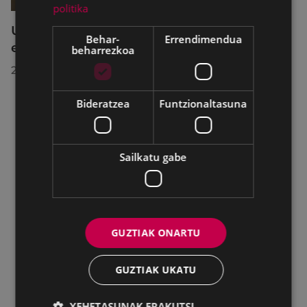
politika
Udalbatzak 2026ko uztailaren 27an
Behar-
Errendimendua
egindako bilkuran hartutako erabakiak
beharrezkoa
2026/07/28
Bideratzea
Funtzionaltasuna
Sailkatu gabe
GUZTIAK ONARTU
GUZTIAK UKATU
XEHETASUNAK ERAKUTSI