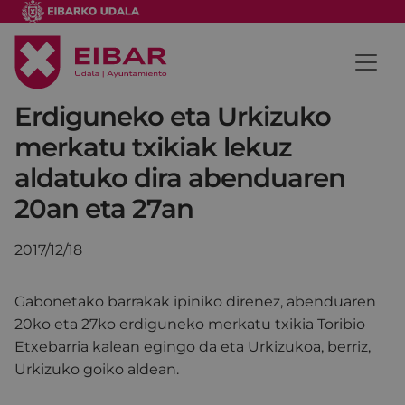
Erdiguneko eta Urkizuko
merkatu txikiak lekuz
aldatuko dira abenduaren
20an eta 27an
2017/12/18
Gabonetako barrakak ipiniko direnez, abenduaren
20ko eta 27ko erdiguneko merkatu txikia Toribio
Etxebarria kalean egingo da eta Urkizukoa, berriz,
Urkizuko goiko aldean.