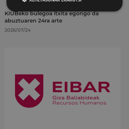
KIUBeko bulegoa itxita egongo da
abuztuaren 24ra arte
2026/07/24