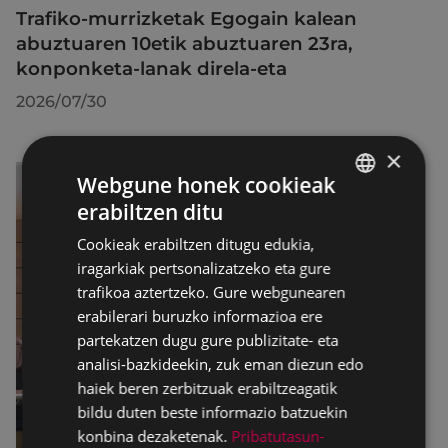
Trafiko-murrizketak Egogain kalean
abuztuaren 10etik abuztuaren 23ra,
konponketa-lanak direla-eta
2026/07/30
×
Webgune honek cookieak
erabiltzen ditu
BASQUE
Cookieak erabiltzen ditugu edukia,
SPANISH
iragarkiak pertsonalizatzeko eta gure
trafikoa aztertzeko. Gure webgunearen
erabilerari buruzko informazioa ere
partekatzen dugu gure publizitate- eta
analisi-bazkideekin, zuk eman diezun edo
haiek beren zerbitzuak erabiltzeagatik
bildu duten beste informazio batzuekin
konbina dezaketenak.
Pribatutasun-