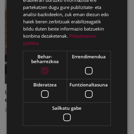
erabilerari buruzko informazioa ere
partekatzen dugu gure publizitate- eta
analisi-bazkideekin, zuk eman diezun edo
haiek beren zerbitzuak erabiltzeagatik
bildu duten beste informazio batzuekin
konbina dezaketenak.
Pribatutasun-
politika
Behar-
Errendimendua
beharrezkoa
Bideratzea
Funtzionaltasuna
Udalbatzak 2026ko uztailaren 27an
egindako bilkuran hartutako erabakiak
Sailkatu gabe
2026/07/28