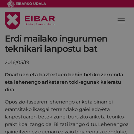
Erdi mailako ingurumen
teknikari lanpostu bat
2016/05/19
Onartuen eta baztertuen behin betiko zerrenda
eta lehenengo ariketaren toki-egunak kaleratu
dira.
Oposizio-fasearen lehenengo ariketa oinarriei
erantsitako ikasgai zerrendako gaiei edo/eta
lanpostuaren betekizunei buruzko ariketa teoriko-
praktikoa izango da. Bi zati izango ditu. Lehenengoa
gainditzen ez duenari ez zaio bigarrena zuzenduko,