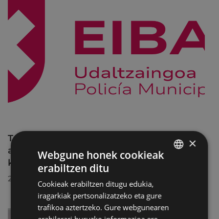
Trafiko-murrizketak Egogain kalean
×
abuztuaren 10etik abuztuaren 23ra,
Webgune honek cookieak
konponketa-lanak direla-eta
erabiltzen ditu
BASQUE
2026/07/30
Cookieak erabiltzen ditugu edukia,
SPANISH
iragarkiak pertsonalizatzeko eta gure
trafikoa aztertzeko. Gure webgunearen