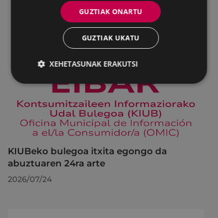
GUZTIAK ONARTU
GUZTIAK UKATU
XEHETASUNAK ERAKUTSI
KIUBeko bulegoa itxita egongo da
abuztuaren 24ra arte
2026/07/24