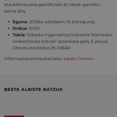
eta ariketa osoa gainditzeko bi zatiak gainditu
behar dira.
Eguna:
2016ko uztailaren 7a (osteguna).
Ordua:
10:00
Tokia:
"Eibarko Ingeniaritza Industria Teknikoko
Unibertsitate Eskola" (azterketa gela, 6. pisua).
Otaola etorbidea 29. EIBAR
Informazioa kontsultatzeko,
sakatu hemen
.
BESTE ALBISTE BATZUK