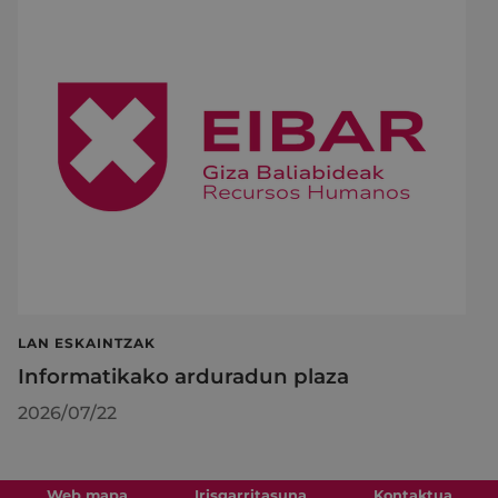
LAN ESKAINTZAK
Informatikako arduradun plaza
2026/07/22
Web mapa
Irisgarritasuna
Kontaktua