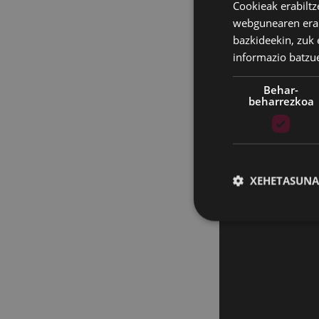
Cookieak erabiltz
Eibarko Udalak ba
webgunearen erabi
istiluak
gogoratze
bazkideekin, zuk 
eta erreprimituta
informazio batzu
harrotasun-senti
ikusarazteko.
Behar-
beharrezkoa
Horretarako, ort
ikur gisa, eta ga
beraren manifestu
Horrez gain, ekai
XEHETASUNA
sexu- eta genero 