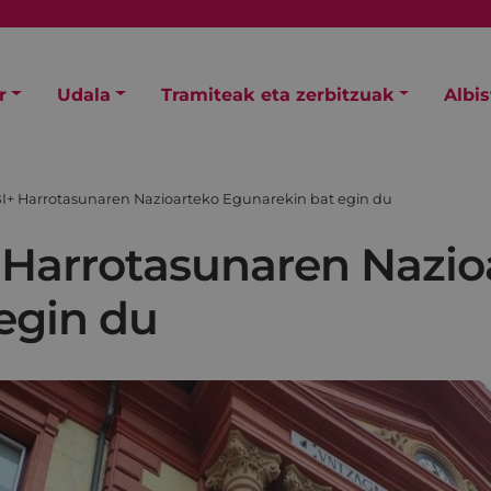
r
Udala
Tramiteak eta zerbitzuak
Albi
I+ Harrotasunaren Nazioarteko Egunarekin bat egin du
 Harrotasunaren Nazio
egin du