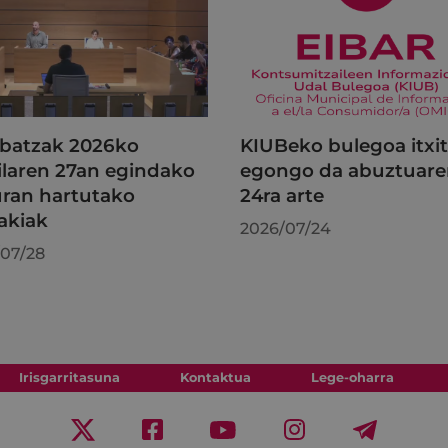
batzak 2026ko
KIUBeko bulegoa itxi
ilaren 27an egindako
egongo da abuztuar
uran hartutako
24ra arte
akiak
2026/07/24
07/28
Irisgarritasuna
Kontaktua
Lege-oharra