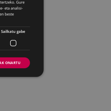
ztertzeko. Gure
BASQUE
 1969ko
- eta analisi-
SPANISH
zioz baztertuta
en beste
i buruzko
haien eskaerak
Sailkatu gabe
I+ mugimenduaren
rera, Udalaren
na dela eta.
ideo bat egin du
AK ONARTU
ria azaltzeko.