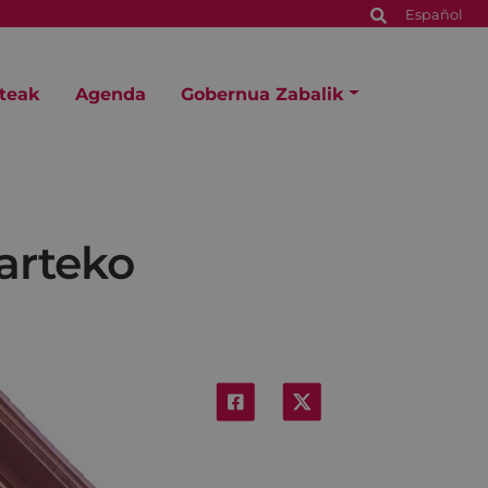
Español
steak
Agenda
Gobernua Zabalik
arteko