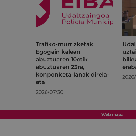
Trafiko-murrizketak
Udal
Egogain kalean
uzta
abuztuaren 10etik
bilk
abuztuaren 23ra,
erab
konponketa-lanak direla-
2026/
eta
2026/07/30
Web mapa