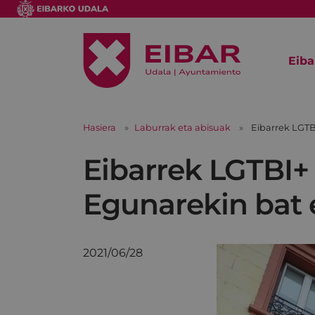
Eiba
Hasiera
Laburrak eta abisuak
Eibarrek LGTB
Eibarrek LGTBI+
Egunarekin bat 
2021/06/28