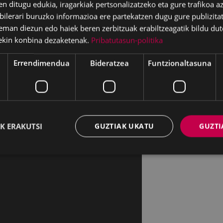
en ditugu edukia, iragarkiak pertsonalizatzeko eta gure trafikoa a
t egin du gaur, astelehena, ekainaren 28a,
Stonewalleko
lerari buruzko informazioa ere partekatzen dugu gure publizitate
ko LGTBI+ Harrotasunaren Nazioarteko Egunarekin, tradi
eman diezun edo haiek beren zerbitzuak erabiltzeagatik bildu dut
 egon diren sexu- eta genero-identitate eta -orientazioe
ekin konbina dezaketenak.
Pribatutasun-politika
mendua berresteko, eta gizartean duten presentzia eta 
Errendimendua
Bideratzea
Funtzionaltasuna
zadarraren bandera jarri da udaletxearen aurrean, LGTB
ur arratsaldean egingo den osoko bilkuran, 19:00etatik aur
 bat irakurriko dute, sexu-askapenaren nazioarteko egu
naren 28a dela-eta,
Berdintasun Zerbitzua-Andretxeak
b
K ERAKUTSI
GUZTIAK UKATU
GUZTI
- aniztasunari buruz dauden banderen esanahia eta jator