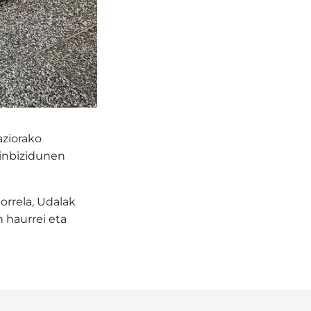
aziorako
minbizidunen
Horrela, Udalak
n haurrei eta