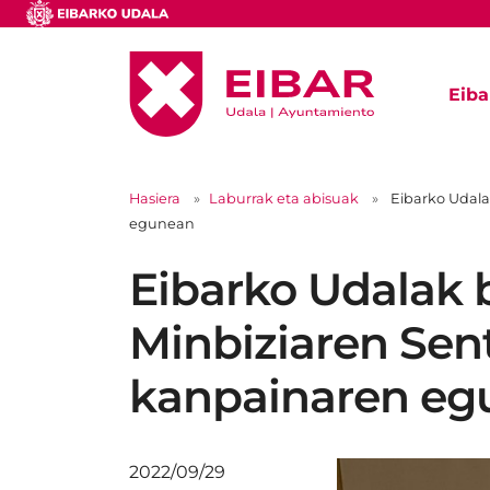
Eiba
Hasiera
Laburrak eta abisuak
Eibarko Udala
egunean
Eibarko Udalak b
Minbiziaren Sent
kanpainaren eg
2022/09/29