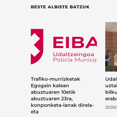
BESTE ALBISTE BATZUK
Trafiko-murrizketak
Udal
Egogain kalean
uzta
abuztuaren 10etik
bilk
abuztuaren 23ra,
erab
konponketa-lanak direla-
2026/
eta