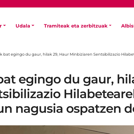
r
Udala
Tramiteak eta zerbitzuak
Albi
k bat egingo du gaur, hilak 29, Haur Minbiziaren Sentsibilizazio Hil
at egingo du gaur, hil
sibilizazio Hilabeteare
un nagusia ospatzen 