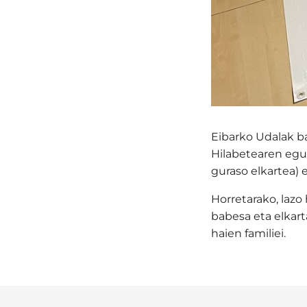
Eibarko Udalak ba
Hilabetearen egu
guraso elkartea) 
Horretarako, lazo 
babesa eta elkart
haien familiei.