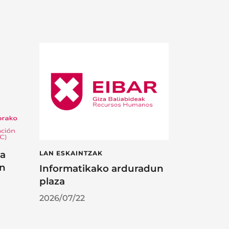
ta
LAN ESKAINTZAK
en
Informatikako arduradun
plaza
2026/07/22