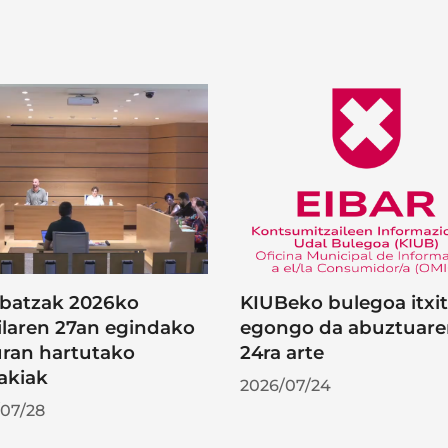
batzak 2026ko
KIUBeko bulegoa itxi
ilaren 27an egindako
egongo da abuztuar
uran hartutako
24ra arte
akiak
2026/07/24
07/28