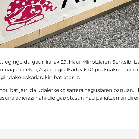
t egingo du gaur, irailak 29, Haur Minbiziaren Sentsibiliz
n nagusiarekin, Aspanogi elkarteak (Gipuzkoako haur 
egindako eskariarekin bat etorriz.
hori bat jarri da udaletxeko sarrera nagusiaren barruan. 
asuna adierazi nahi die gaixotasun hau pairatzen ari dire