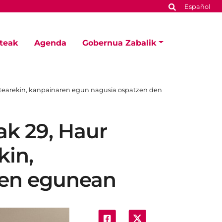
Español
steak
Agenda
Gobernua Zabalik
abetearekin, kanpainaren egun nagusia ospatzen den
ak 29, Haur
kin,
den egunean