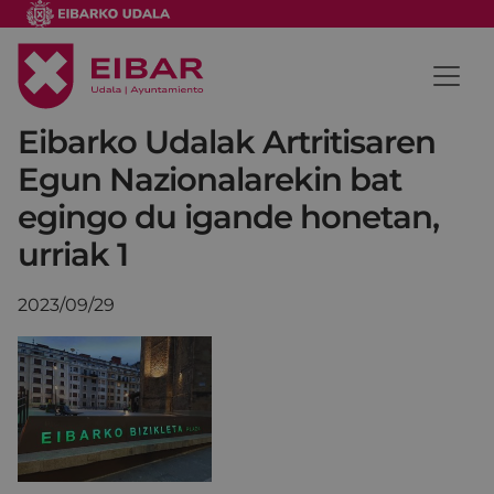
Eibarko Udalak Artritisaren
Egun Nazionalarekin bat
egingo du igande honetan,
urriak 1
2023/09/29