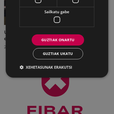
Sailkatu gabe
Udalbatzak 2026ko uztailaren 27an
egindako bilkuran hartutako erabakiak
GUZTIAK ONARTU
2026/07/28
GUZTIAK UKATU
XEHETASUNAK ERAKUTSI