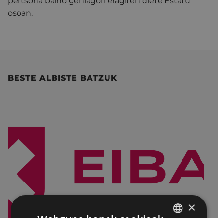
pertsona baino gehiagori eragiten diete Estatu
osoan.
BESTE ALBISTE BATZUK
×