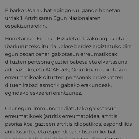
Eibarko Udalak bat egingo du igande honetan,
urriak 1, Artritisaren Egun Nazionalaren
ospakizunarekin.
Horretarako, Eibarko Bizikleta Plazako argiak eta
Ibarkurutzeko iturria kolore berdez argiztatuko dira
egun osoan zehar, gaixotasun erreumatikoak
dituzten pertsona guztiei babesa eta elkartasuna
adierazteko, eta AGAERek, Gipuzkoan gaixotasun
erreumatikoak dituzten pertsonak ordezkatzen
dituen irabazi asmorik gabeko erakundeak,
egindako eskaerari erantzunez.
Gaur egun, immunomediatutako gaixotasun
erreumatikoek (artritis erreumatoidea, artritis
psoriasikoa, gazteen artritis idiopatikoa, espondilitis
ankilosantea eta espondiloartritisa) milioi bat