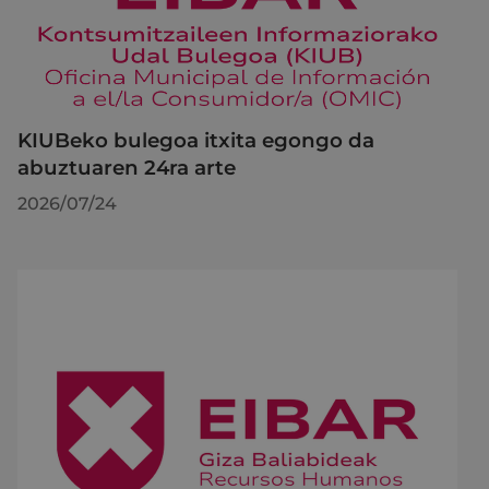
KIUBeko bulegoa itxita egongo da
abuztuaren 24ra arte
2026/07/24