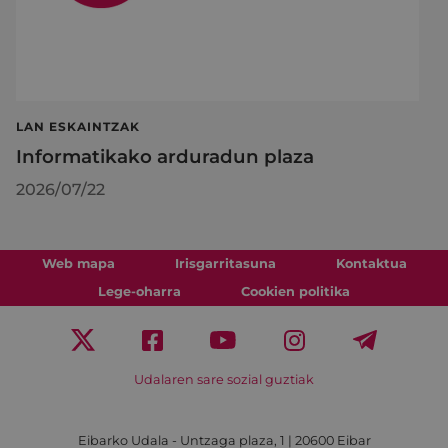
LAN ESKAINTZAK
Informatikako arduradun plaza
2026/07/22
Web mapa
Irisgarritasuna
Kontaktua
Lege-oharra
Cookien politika
Udalaren sare sozial guztiak
Eibarko Udala - Untzaga plaza, 1 | 20600 Eibar