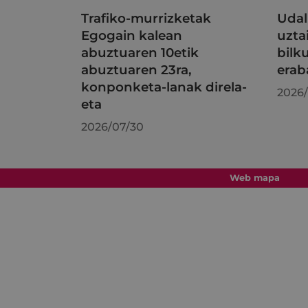
Trafiko-murrizketak
Udal
Egogain kalean
uzta
abuztuaren 10etik
bilk
abuztuaren 23ra,
erab
konponketa-lanak direla-
2026/
eta
2026/07/30
Web mapa