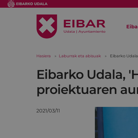
Eiba
Hasiera
Laburrak eta abisuak
Eibarko Udala
Eibarko Udala, '
proiektuaren a
2021/03/11