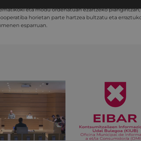
zkoan elektrizitatea teknologia fotovoltaikoarekin sor
tematikoki eta modu ordenatuan ezartzeko plangintzan, 
operatiba horietan parte hartzea bultzatu eta erraztuk
kumenen esparruan.