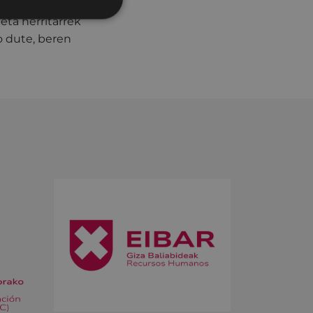
tzeko kontsumo
eta herritarrek
o dute, beren