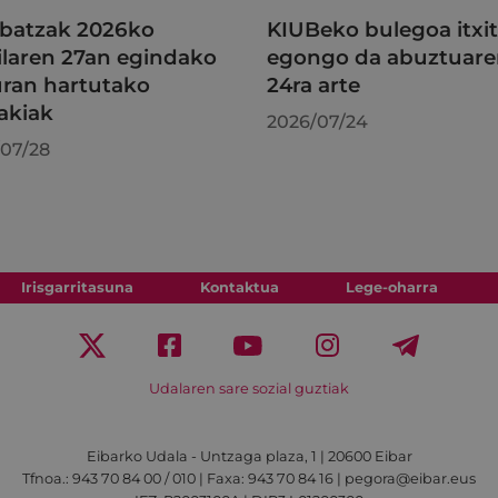
batzak 2026ko
KIUBeko bulegoa itxi
ilaren 27an egindako
egongo da abuztuar
uran hartutako
24ra arte
akiak
2026/07/24
07/28
Irisgarritasuna
Kontaktua
Lege-oharra
Udalaren sare sozial guztiak
Eibarko Udala - Untzaga plaza, 1 | 20600 Eibar
Tfnoa.: 943 70 84 00 / 010 | Faxa: 943 70 84 16 | pegora@eibar.eus