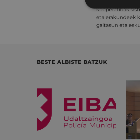
egingo dute Gipu
kooperatibak sis
eta erakundeek ko
gaitasun eta es
BESTE ALBISTE BATZUK