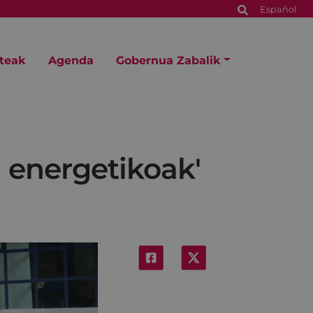
Español
steak
Agenda
Gobernua Zabalik
a energetikoak'