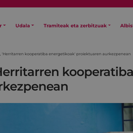
r
Udala
Tramiteak eta zerbitzuak
Albi
, 'Herritarren kooperatiba energetikoak' proiektuaren aurkezpenean
Herritarren kooperatib
urkezpenean