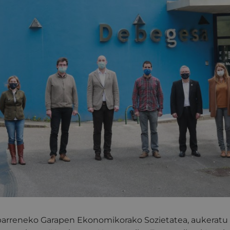
arreneko Garapen Ekonomikorako Sozietatea, aukeratu