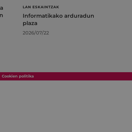
ta
LAN ESKAINTZAK
en
Informatikako arduradun
plaza
2026/07/22
Cookien politika