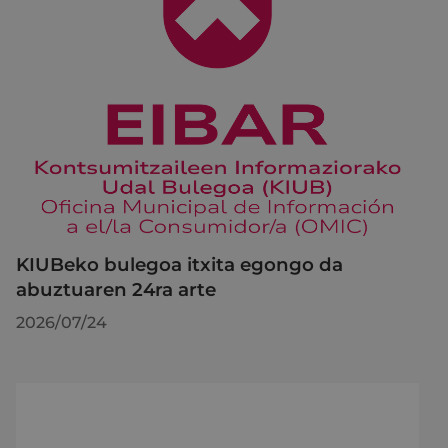
KIUBeko bulegoa itxita egongo da
abuztuaren 24ra arte
2026/07/24