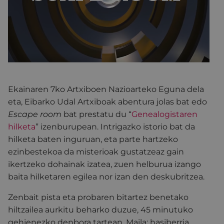
Ekainaren 7ko Artxiboen Nazioarteko Eguna dela
eta, Eibarko Udal Artxiboak abentura jolas bat edo
Escape room
bat prestatu du “
Genealogistaren
hilketa
” izenburupean. Intrigazko istorio bat da
hilketa baten inguruan, eta parte hartzeko
ezinbestekoa da misterioak gustatzeaz gain
ikertzeko dohainak izatea, zuen helburua izango
baita hilketaren egilea nor izan den deskubritzea.
Zenbait pista eta probaren bitartez benetako
hiltzailea aurkitu beharko duzue, 45 minutuko
gehienezko denbora tartean. Maila: hasiberria.