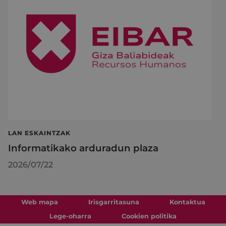
LAN ESKAINTZAK
Informatikako arduradun plaza
2026/07/22
Web mapa
Irisgarritasuna
Kontaktua
Lege-oharra
Cookien politika