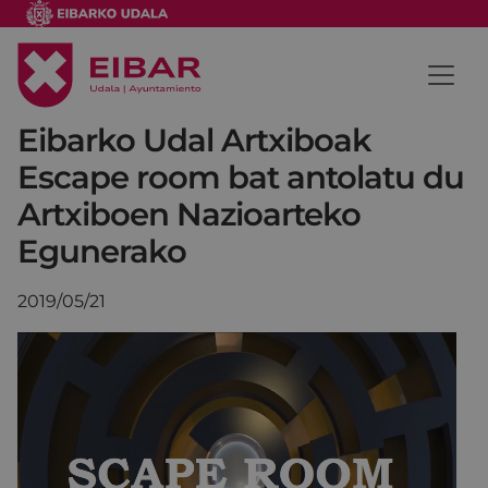
Eibarko Udal Artxiboak
Escape room bat antolatu du
Artxiboen Nazioarteko
Egunerako
2019/05/21