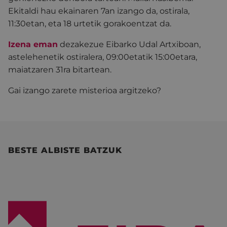
Ekitaldi hau ekainaren 7an izango da, ostirala,
11:30etan, eta 18 urtetik gorakoentzat da.
Izena eman
dezakezue Eibarko Udal Artxiboan,
astelehenetik ostiralera, 09:00etatik 15:00etara,
maiatzaren 31ra bitartean.
Gai izango zarete misterioa argitzeko?
BESTE ALBISTE BATZUK