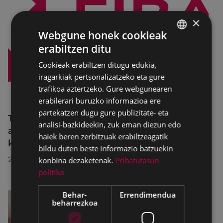
×
Webgune honek cookieak
erabiltzen ditu
BASQUE
Cookieak erabiltzen ditugu edukia,
SPANISH
iragarkiak pertsonalizatzeko eta gure
trafikoa aztertzeko. Gure webgunearen
erabilerari buruzko informazioa ere
partekatzen dugu gure publizitate- eta
Trafiko-murrizketak Egogain kalean
analisi-bazkideekin, zuk eman diezun edo
abuztuaren 10etik abuztuaren 23ra,
haiek beren zerbitzuak erabiltzeagatik
konponketa-lanak direla-eta
bildu duten beste informazio batzuekin
2026/07/30
konbina dezaketenak.
Pribatutasun-
politika
Behar-
Errendimendua
beharrezkoa