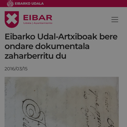
Eibarko Udal-Artxiboak bere
ondare dokumentala
zaharberritu du
2016/03/15