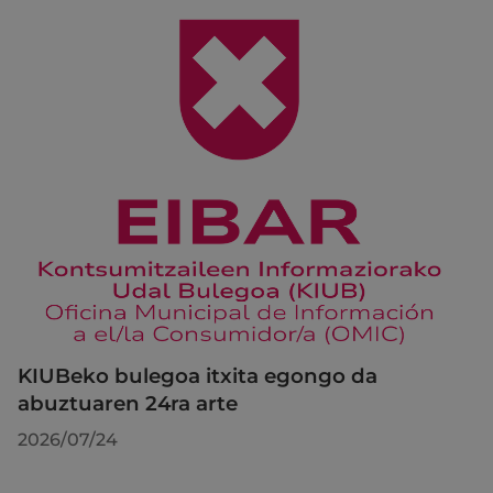
KIUBeko bulegoa itxita egongo da
abuztuaren 24ra arte
2026/07/24