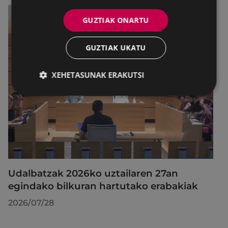
GUZTIAK ONARTU
GUZTIAK UKATU
XEHETASUNAK ERAKUTSI
Udalbatzak 2026ko uztailaren 27an
egindako bilkuran hartutako erabakiak
2026/07/28