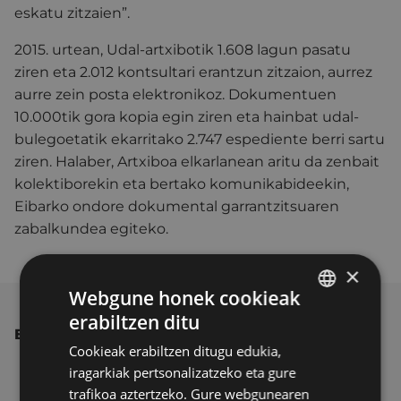
eskatu zitzaien”.
2015. urtean, Udal-artxibotik 1.608 lagun pasatu
ziren eta 2.012 kontsultari erantzun zitzaion, aurrez
aurre zein posta elektronikoz. Dokumentuen
10.000tik gora kopia egin ziren eta hainbat udal-
bulegoetatik ekarritako 2.747 espediente berri sartu
ziren. Halaber, Artxiboa elkarlanean aritu da zenbait
kolektiborekin eta bertako komunikabideekin,
Eibarko ondore dokumental garrantzitsuaren
zabalkundea egiteko.
×
Webgune honek cookieak
erabiltzen ditu
BASQUE
BESTE ALBISTE BATZUK
Cookieak erabiltzen ditugu edukia,
SPANISH
iragarkiak pertsonalizatzeko eta gure
trafikoa aztertzeko. Gure webgunearen