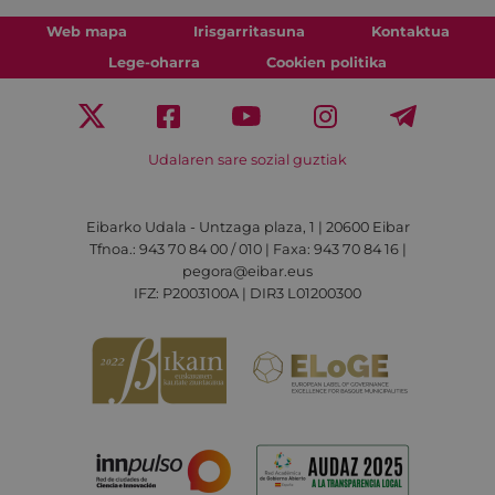
Web mapa
Irisgarritasuna
Kontaktua
Lege-oharra
Cookien politika
Udalaren sare sozial guztiak
Eibarko Udala - Untzaga plaza, 1 | 20600 Eibar
Tfnoa.: 943 70 84 00 / 010 | Faxa: 943 70 84 16 |
pegora@eibar.eus
IFZ: P2003100A | DIR3 L01200300