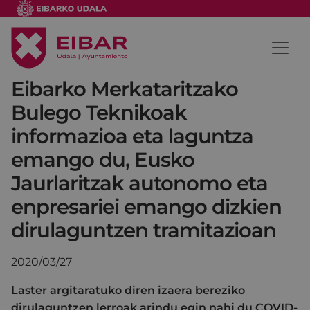
Eibarko Merkataritzako
Bulego Teknikoak
informazioa eta laguntza
emango du, Eusko
Jaurlaritzak autonomo eta
enpresariei emango dizkien
dirulaguntzen tramitazioan
2020/03/27
Laster argitaratuko diren izaera bereziko
dirulaguntzen lerroak arindu egin nahi du COVID-