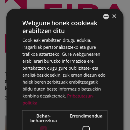
×
Webgune honek cookieak
erabiltzen ditu
BASQUE
Cookieak erabiltzen ditugu edukia,
SPANISH
iragarkiak pertsonalizatzeko eta gure
trafikoa aztertzeko. Gure webgunearen
erabilerari buruzko informazioa ere
partekatzen dugu gure publizitate- eta
Trafiko-murrizketak Egogain kalean
analisi-bazkideekin, zuk eman diezun edo
abuztuaren 10etik abuztuaren 23ra,
haiek beren zerbitzuak erabiltzeagatik
konponketa-lanak direla-eta
bildu duten beste informazio batzuekin
konbina dezaketenak.
Pribatutasun-
2026/07/30
politika
Behar-
Errendimendua
beharrezkoa