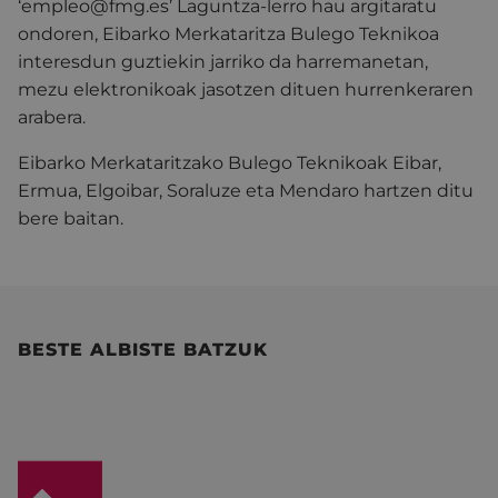
‘empleo@fmg.es’ Laguntza-lerro hau argitaratu
ondoren, Eibarko Merkataritza Bulego Teknikoa
interesdun guztiekin jarriko da harremanetan,
mezu elektronikoak jasotzen dituen hurrenkeraren
arabera.
Eibarko Merkataritzako Bulego Teknikoak Eibar,
Ermua, Elgoibar, Soraluze eta Mendaro hartzen ditu
bere baitan.
BESTE ALBISTE BATZUK