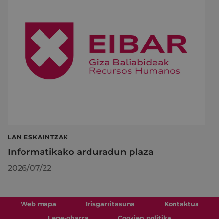
LAN ESKAINTZAK
Informatikako arduradun plaza
2026/07/22
Web mapa
Irisgarritasuna
Kontaktua
Lege-oharra
Cookien politika