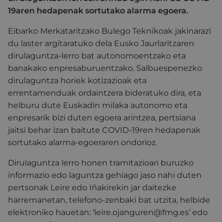
19aren hedapenak sortutako alarma egoera.
Eibarko Merkataritzako Bulego Teknikoak jakinarazi
du laster argitaratuko dela Eusko Jaurlaritzaren
dirulaguntza-lerro bat autonomoentzako eta
banakako enpresaburuentzako. Salbuespenezko
dirulaguntza horiek kotizazioak eta
errentamenduak ordaintzera bideratuko dira, eta
helburu dute Euskadin milaka autonomo eta
enpresarik bizi duten egoera arintzea, pertsiana
jaitsi behar izan baitute COVID-19ren hedapenak
sortutako alarma-egoeraren ondorioz.
Dirulaguntza lerro honen tramitazioari buruzko
informazio edo laguntza gehiago jaso nahi duten
pertsonak Leire edo Iñakirekin jar daitezke
harremanetan, telefono-zenbaki bat utzita, helbide
elektroniko hauetan: ‘leire.ojanguren@fmg.es’ edo