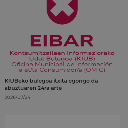
KIUBeko bulegoa itxita egongo da
abuztuaren 24ra arte
2026/07/24