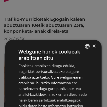
Trafiko-murrizketak Egogain kalean
abuztuaren 10etik abuztuaren 23ra,
konponketa-lanak direla-eta
2026/07/30
×
Webgune honek cookieak
erabiltzen ditu
BASQUE
Cookieak erabiltzen ditugu edukia,
SPANISH
iragarkiak pertsonalizatzeko eta gure
trafikoa aztertzeko. Gure webgunearen
erabilerari buruzko informazioa ere
partekatzen dugu gure publizitate- eta
analisi-bazkideekin, zuk eman diezun edo
haiek beren zerbitzuak erabiltzeagatik
bildu duten beste informazio batzuekin