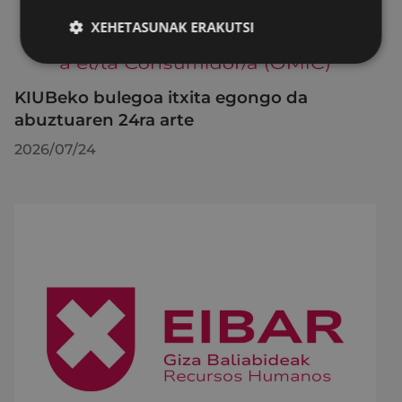
XEHETASUNAK ERAKUTSI
KIUBeko bulegoa itxita egongo da
abuztuaren 24ra arte
2026/07/24