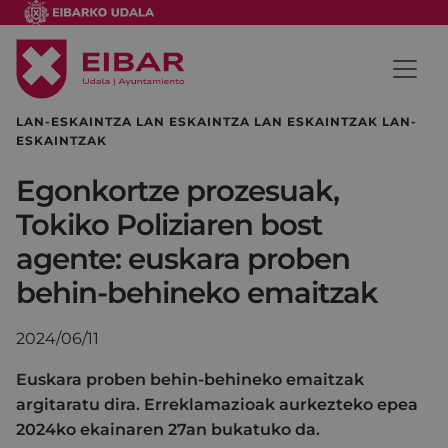
LAN-ESKAINTZA LAN ESKAINTZA LAN ESKAINTZAK LAN-
ESKAINTZAK
Egonkortze prozesuak,
Tokiko Poliziaren bost
agente: euskara proben
behin-behineko emaitzak
2024/06/11
Euskara proben behin-behineko emaitzak
argitaratu dira. Erreklamazioak aurkezteko epea
2024ko ekainaren 27an bukatuko da.