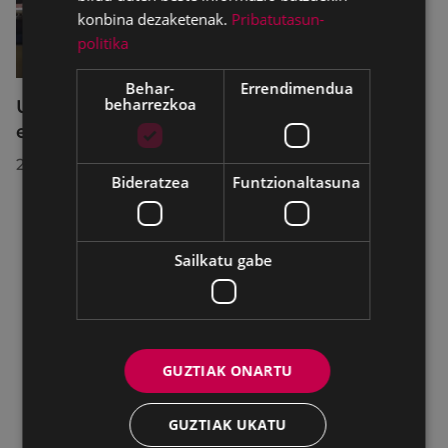
konbina dezaketenak.
Pribatutasun-
politika
Behar-
Errendimendua
beharrezkoa
Udalbatzak 2026ko uztailaren 27an
egindako bilkuran hartutako erabakiak
2026/07/28
Bideratzea
Funtzionaltasuna
Sailkatu gabe
GUZTIAK ONARTU
GUZTIAK UKATU