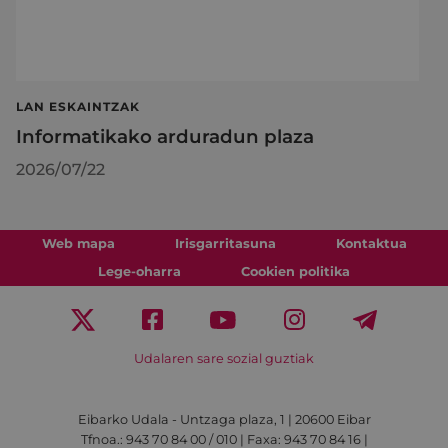
LAN ESKAINTZAK
Informatikako arduradun plaza
2026/07/22
Web mapa
Irisgarritasuna
Kontaktua
Lege-oharra
Cookien politika
Udalaren sare sozial guztiak
Eibarko Udala - Untzaga plaza, 1 | 20600 Eibar
Tfnoa.: 943 70 84 00 / 010 | Faxa: 943 70 84 16 |