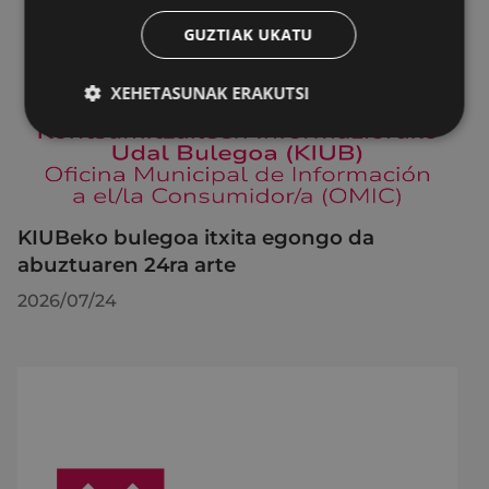
GUZTIAK UKATU
XEHETASUNAK ERAKUTSI
KIUBeko bulegoa itxita egongo da
abuztuaren 24ra arte
2026/07/24