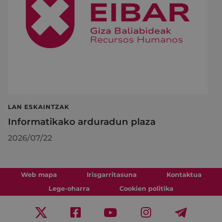
LAN ESKAINTZAK
Informatikako arduradun plaza
2026/07/22
Web mapa
Irisgarritasuna
Kontaktua
Lege-oharra
Cookien politika