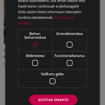
analisi-bazkideekin, zuk eman diezun edo
haiek beren zerbitzuak erabiltzeagatik
bildu duten beste informazio batzuekin
konbina dezaketenak.
Pribatutasun-
politika
Behar-
Errendimendua
beharrezkoa
Udalbatzak 2026ko uztailaren 27an
Bideratzea
Funtzionaltasuna
egindako bilkuran hartutako erabakiak
2026/07/28
Sailkatu gabe
GUZTIAK ONARTU