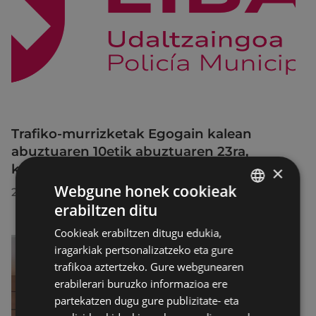
Trafiko-murrizketak Egogain kalean
abuztuaren 10etik abuztuaren 23ra,
konponketa-lanak direla-eta
×
Webgune honek cookieak
2026/07/30
erabiltzen ditu
BASQUE
Cookieak erabiltzen ditugu edukia,
SPANISH
iragarkiak pertsonalizatzeko eta gure
trafikoa aztertzeko. Gure webgunearen
erabilerari buruzko informazioa ere
partekatzen dugu gure publizitate- eta