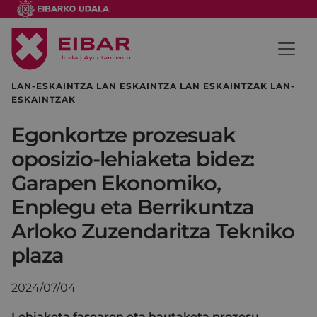
LAN-ESKAINTZA LAN ESKAINTZA LAN ESKAINTZAK LAN-
ESKAINTZAK
Egonkortze prozesuak
oposizio-lehiaketa bidez:
Garapen Ekonomiko,
Enplegu eta Berrikuntza
Arloko Zuzendaritza Tekniko
plaza
2024/07/04
Lehiaketa fasearen eta hautaketa prozesu