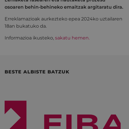
osoaren behin-behineko emaitzak argitaratu dira.
Erreklamazioak aurkezteko epea 2024ko uztailaren
18an bukatuko da.
Informazioa ikusteko,
sakatu hemen.
BESTE ALBISTE BATZUK