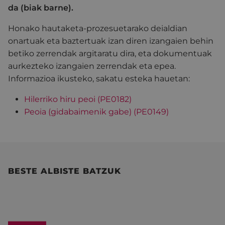
da (biak barne).
Honako hautaketa-prozesuetarako deialdian
onartuak eta baztertuak izan diren izangaien behin
betiko zerrendak argitaratu dira, eta dokumentuak
aurkezteko izangaien zerrendak eta epea.
Informazioa ikusteko, sakatu esteka hauetan:
Hilerriko hiru peoi (PE0182)
Peoia (gidabaimenik gabe) (PE0149)
BESTE ALBISTE BATZUK