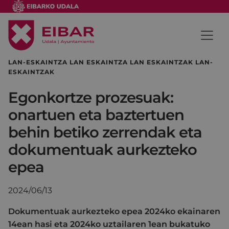
LAN-ESKAINTZA LAN ESKAINTZA LAN ESKAINTZAK LAN-
ESKAINTZAK
Egonkortze prozesuak:
onartuen eta baztertuen
behin betiko zerrendak eta
dokumentuak aurkezteko
epea
2024/06/13
Dokumentuak aurkezteko epea 2024ko ekainaren
14ean hasi eta 2024ko uztailaren 1ean bukatuko