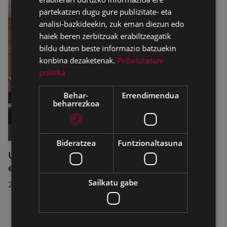
partekatzen dugu gure publizitate- eta
analisi-bazkideekin, zuk eman diezun edo
haiek beren zerbitzuak erabiltzeagatik
bildu duten beste informazio batzuekin
konbina dezaketenak.
Pribatutasun-
politika
Behar-
Errendimendua
beharrezkoa
Bideratzea
Funtzionaltasuna
Udalbatzak 2026ko uztailaren 27an
egindako bilkuran hartutako erabakiak
Sailkatu gabe
2026/07/28