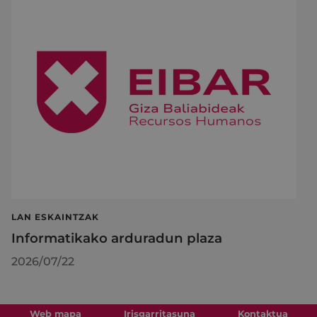
LAN ESKAINTZAK
Informatikako arduradun plaza
2026/07/22
Web mapa
Irisgarritasuna
Kontaktua