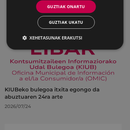
GUZTIAK ONARTU
GUZTIAK UKATU
XEHETASUNAK ERAKUTSI
KIUBeko bulegoa itxita egongo da
abuztuaren 24ra arte
2026/07/24