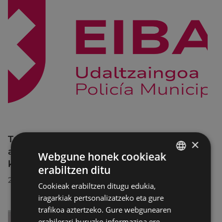
Trafiko-murrizketak Egogain kalean
×
abuztuaren 10etik abuztuaren 23ra,
Webgune honek cookieak
konponketa-lanak direla-eta
erabiltzen ditu
BASQUE
2026/07/30
Cookieak erabiltzen ditugu edukia,
SPANISH
iragarkiak pertsonalizatzeko eta gure
trafikoa aztertzeko. Gure webgunearen
erabilerari buruzko informazioa ere