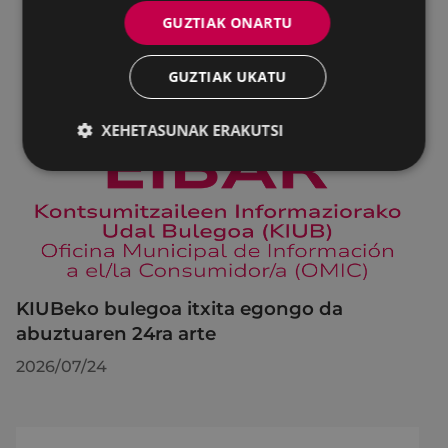
GUZTIAK ONARTU
GUZTIAK UKATU
XEHETASUNAK ERAKUTSI
KIUBeko bulegoa itxita egongo da
abuztuaren 24ra arte
2026/07/24