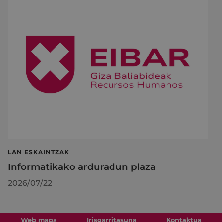
LAN ESKAINTZAK
Informatikako arduradun plaza
2026/07/22
Web mapa
Irisgarritasuna
Kontaktua