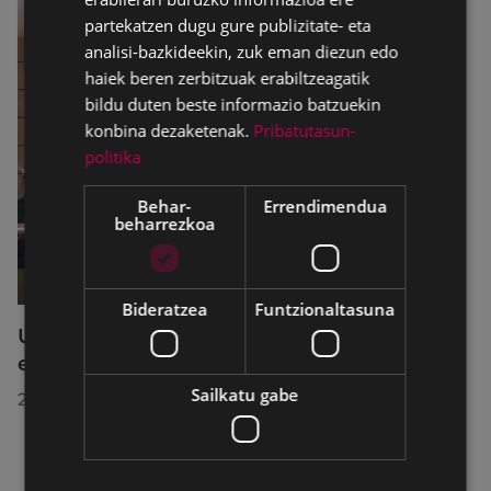
partekatzen dugu gure publizitate- eta
analisi-bazkideekin, zuk eman diezun edo
haiek beren zerbitzuak erabiltzeagatik
bildu duten beste informazio batzuekin
konbina dezaketenak.
Pribatutasun-
politika
Behar-
Errendimendua
beharrezkoa
Bideratzea
Funtzionaltasuna
Udalbatzak 2026ko uztailaren 27an
egindako bilkuran hartutako erabakiak
Sailkatu gabe
2026/07/28