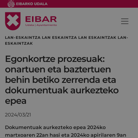
LAN-ESKAINTZA LAN ESKAINTZA LAN ESKAINTZAK LAN-
ESKAINTZAK
Egonkortze prozesuak:
onartuen eta baztertuen
behin betiko zerrenda eta
dokumentuak aurkezteko
epea
2024/03/21
Dokumentuak aurkezteko epea 2024ko
martxoaren 22an hasi eta 2024ko apirilaren 9an