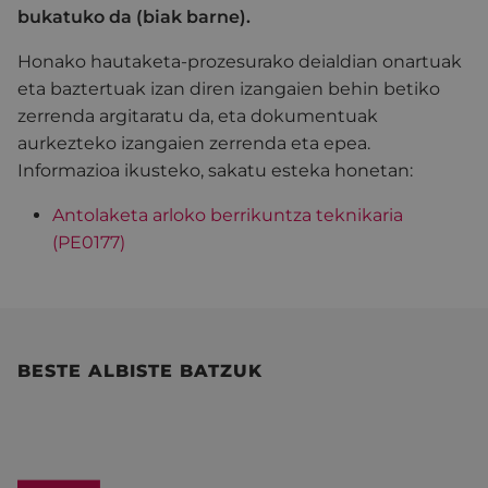
bukatuko da (biak barne).
Honako hautaketa-prozesurako deialdian onartuak
eta baztertuak izan diren izangaien behin betiko
zerrenda argitaratu da, eta dokumentuak
aurkezteko izangaien zerrenda eta epea.
Informazioa ikusteko, sakatu esteka honetan:
Antolaketa arloko berrikuntza teknikaria
(PE0177)
BESTE ALBISTE BATZUK