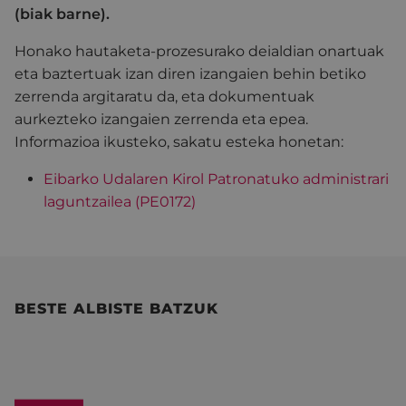
(biak barne).
Honako hautaketa-prozesurako deialdian onartuak
eta baztertuak izan diren izangaien behin betiko
zerrenda argitaratu da, eta dokumentuak
aurkezteko izangaien zerrenda eta epea.
Informazioa ikusteko, sakatu esteka honetan:
Eibarko Udalaren Kirol Patronatuko administrari
laguntzailea (PE0172)
BESTE ALBISTE BATZUK