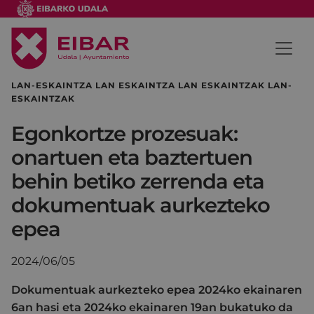
LAN-ESKAINTZA LAN ESKAINTZA LAN ESKAINTZAK LAN-
ESKAINTZAK
Egonkortze prozesuak:
onartuen eta baztertuen
behin betiko zerrenda eta
dokumentuak aurkezteko
epea
2024/06/05
Dokumentuak aurkezteko epea 2024ko ekainaren
6an hasi eta 2024ko ekainaren 19an bukatuko da