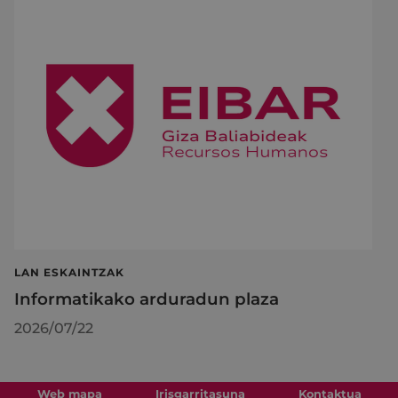
LAN ESKAINTZAK
Informatikako arduradun plaza
2026/07/22
Web mapa
Irisgarritasuna
Kontaktua