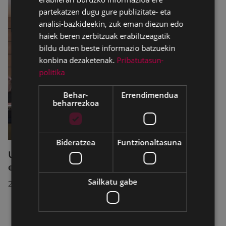
partekatzen dugu gure publizitate- eta
analisi-bazkideekin, zuk eman diezun edo
haiek beren zerbitzuak erabiltzeagatik
bildu duten beste informazio batzuekin
konbina dezaketenak.
Pribatutasun-
politika
Behar-
Errendimendua
beharrezkoa
Bideratzea
Funtzionaltasuna
Udalbatzak 2026ko uztailaren 27an
egindako bilkuran hartutako erabakiak
Sailkatu gabe
2026/07/28