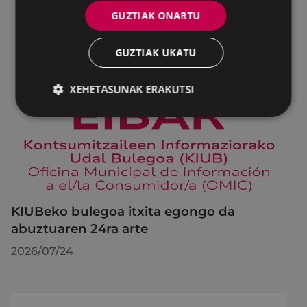
GUZTIAK ONARTU
GUZTIAK UKATU
XEHETASUNAK ERAKUTSI
KIUBeko bulegoa itxita egongo da
abuztuaren 24ra arte
2026/07/24