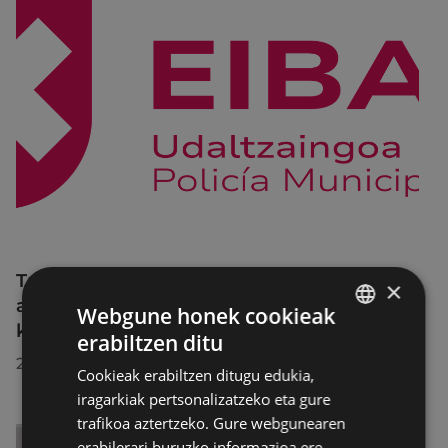
Trafiko-murrizketak Egogain kalean
×
abuztuaren 10etik abuztuaren 23ra,
Webgune honek cookieak
konponketa-lanak direla-eta
erabiltzen ditu
BASQUE
2026/07/30
Cookieak erabiltzen ditugu edukia,
SPANISH
iragarkiak pertsonalizatzeko eta gure
trafikoa aztertzeko. Gure webgunearen
erabilerari buruzko informazioa ere