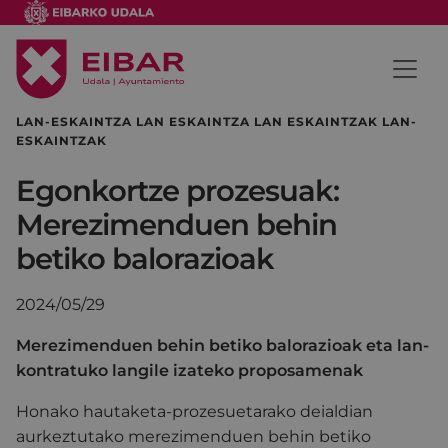
LAN-ESKAINTZA LAN ESKAINTZA LAN ESKAINTZAK LAN-
ESKAINTZAK
Egonkortze prozesuak:
Merezimenduen behin
betiko balorazioak
2024/05/29
Merezimenduen behin betiko balorazioak eta lan-
kontratuko langile izateko proposamenak
Honako hautaketa-prozesuetarako deialdian
aurkeztutako merezimenduen behin betiko