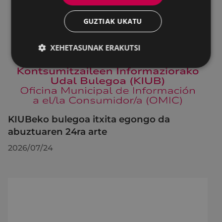
GUZTIAK UKATU
XEHETASUNAK ERAKUTSI
KIUBeko bulegoa itxita egongo da
abuztuaren 24ra arte
2026/07/24