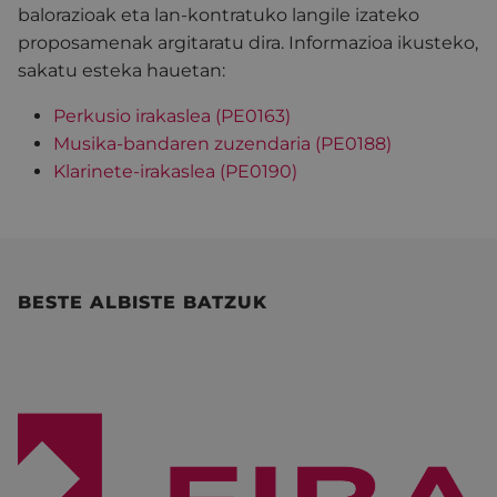
balorazioak eta lan-kontratuko langile izateko
proposamenak argitaratu dira. Informazioa ikusteko,
sakatu esteka hauetan:
Perkusio irakaslea (PE0163)
Musika-bandaren zuzendaria (PE0188)
Klarinete-irakaslea (PE0190)
BESTE ALBISTE BATZUK