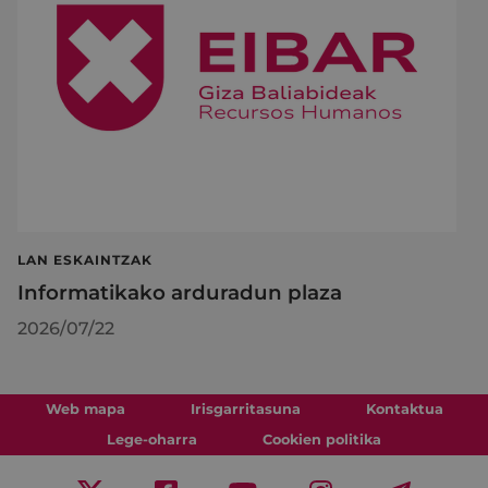
LAN ESKAINTZAK
Informatikako arduradun plaza
2026/07/22
Web mapa
Irisgarritasuna
Kontaktua
Lege-oharra
Cookien politika