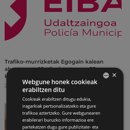
Trafiko-murrizketak Egogain kalean
abuztuaren 10etik abuztuaren 23ra,
×
konponketa-lanak direla-eta
Webgune honek cookieak
2026/07/30
erabiltzen ditu
BASQUE
Cookieak erabiltzen ditugu edukia,
SPANISH
iragarkiak pertsonalizatzeko eta gure
trafikoa aztertzeko. Gure webgunearen
erabilerari buruzko informazioa ere
partekatzen dugu gure publizitate- eta