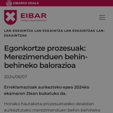
LAN-ESKAINTZA LAN ESKAINTZA LAN ESKAINTZAK LAN-
ESKAINTZAK
Egonkortze prozesuak:
Merezimenduen behin-
behineko balorazioa
2024/06/07
Erreklamazioak aurkezteko epea 2024ko
ekainaren 21ean bukatuko da.
Honako hautaketa-prozesuetarako deialdian
aurkeztutako merezimenduen behin-behineko