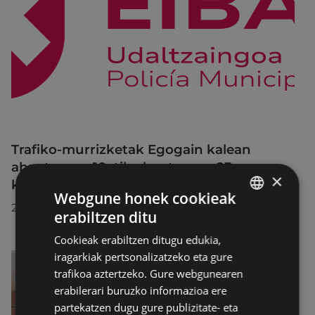
Trafiko-murrizketak Egogain kalean
abuztuaren 10etik abuztuaren 23ra,
×
konponketa-lanak direla-eta
Webgune honek cookieak
2026/07/30
erabiltzen ditu
BASQUE
Cookieak erabiltzen ditugu edukia,
SPANISH
iragarkiak pertsonalizatzeko eta gure
trafikoa aztertzeko. Gure webgunearen
erabilerari buruzko informazioa ere
partekatzen dugu gure publizitate- eta