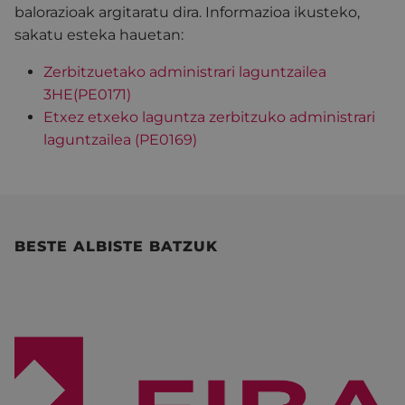
balorazioak argitaratu dira. Informazioa ikusteko,
sakatu esteka hauetan:
Zerbitzuetako administrari laguntzailea
3HE(PE0171)
Etxez etxeko laguntza zerbitzuko administrari
laguntzailea (PE0169)
BESTE ALBISTE BATZUK