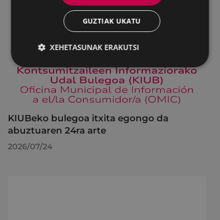
GUZTIAK UKATU
XEHETASUNAK ERAKUTSI
KIUBeko bulegoa itxita egongo da
abuztuaren 24ra arte
2026/07/24