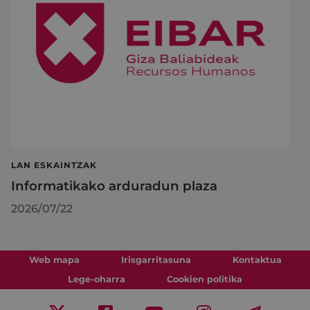
LAN ESKAINTZAK
Informatikako arduradun plaza
2026/07/22
Web mapa
Irisgarritasuna
Kontaktua
Lege-oharra
Cookien politika