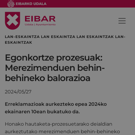
LAN-ESKAINTZA LAN ESKAINTZA LAN ESKAINTZAK LAN-
ESKAINTZAK
Egonkortze prozesuak:
Merezimenduen behin-
behineko balorazioa
2024/05/27
Erreklamazioak aurkezteko epea 2024ko
ekainaren 10ean bukatuko da.
Honako hautaketa-prozesuetarako deialdian
aurkeztutako merezimenduen behin-behineko