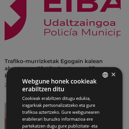
Trafiko-murrizketak Egogain kalean
abuztuaren 10etik abuztuaren 23ra,
×
konponketa-lanak direla-eta
Webgune honek cookieak
2026/07/30
erabiltzen ditu
BASQUE
Cookieak erabiltzen ditugu edukia,
SPANISH
iragarkiak pertsonalizatzeko eta gure
trafikoa aztertzeko. Gure webgunearen
erabilerari buruzko informazioa ere
partekatzen dugu gure publizitate- eta