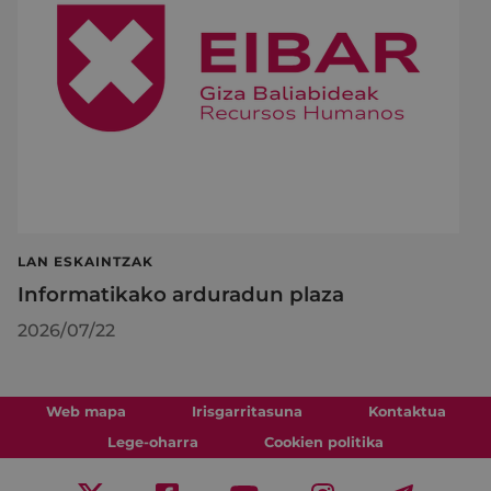
LAN ESKAINTZAK
Informatikako arduradun plaza
2026/07/22
Web mapa
Irisgarritasuna
Kontaktua
Lege-oharra
Cookien politika