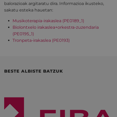
balorazioak argitaratu dira. Informazioa ikusteko,
sakatu esteka hauetan:
Musikoterapia-irakaslea (PE0189_1)
Biolontxelo irakaslea+orkestra-zuzendaria
(PE0195_1)
Tronpeta-irakaslea (PE0193)
BESTE ALBISTE BATZUK