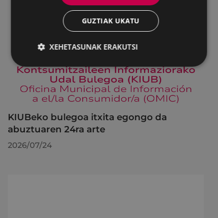
GUZTIAK UKATU
XEHETASUNAK ERAKUTSI
KIUBeko bulegoa itxita egongo da
abuztuaren 24ra arte
2026/07/24