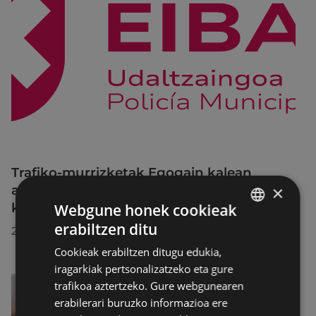
Trafiko-murrizketak Egogain kalean
×
abuztuaren 10etik abuztuaren 23ra,
konponketa-lanak direla-eta
Webgune honek cookieak
erabiltzen ditu
2026/07/30
BASQUE
Cookieak erabiltzen ditugu edukia,
SPANISH
iragarkiak pertsonalizatzeko eta gure
trafikoa aztertzeko. Gure webgunearen
erabilerari buruzko informazioa ere