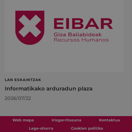
LAN ESKAINTZAK
Informatikako arduradun plaza
2026/07/22
Web mapa
Irisgarritasuna
Kontaktua
Lege-oharra
Cookien politika