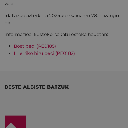
zaie.
Idatzizko azterketa 2024ko ekainaren 28an izango
da.
Informazioa ikusteko, sakatu esteka hauetan:
Bost peoi (PE0185)
Hilerriko hiru peoi (PE0182)
BESTE ALBISTE BATZUK