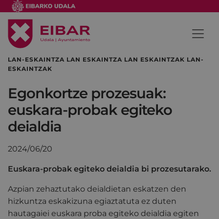
LAN-ESKAINTZA LAN ESKAINTZA LAN ESKAINTZAK LAN-
ESKAINTZAK
Egonkortze prozesuak:
euskara-probak egiteko
deialdia
2024/06/20
Euskara-probak egiteko deialdia bi prozesutarako.
Azpian zehaztutako deialdietan eskatzen den
hizkuntza eskakizuna egiaztatuta ez duten
hautagaiei euskara proba egiteko deialdia egiten