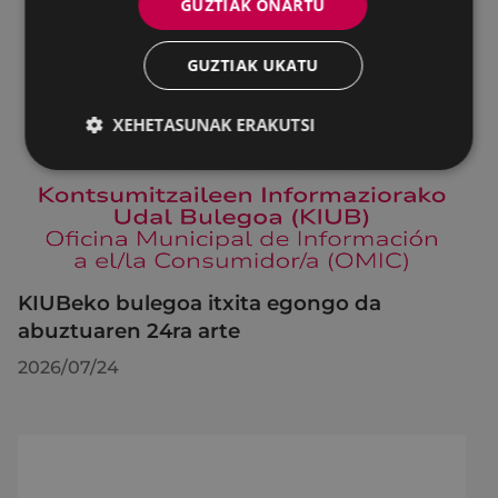
GUZTIAK ONARTU
GUZTIAK UKATU
XEHETASUNAK ERAKUTSI
KIUBeko bulegoa itxita egongo da
abuztuaren 24ra arte
2026/07/24