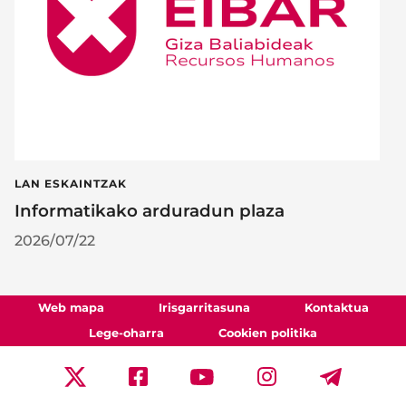
LAN ESKAINTZAK
Informatikako arduradun plaza
2026/07/22
Web mapa
Irisgarritasuna
Kontaktua
Lege-oharra
Cookien politika