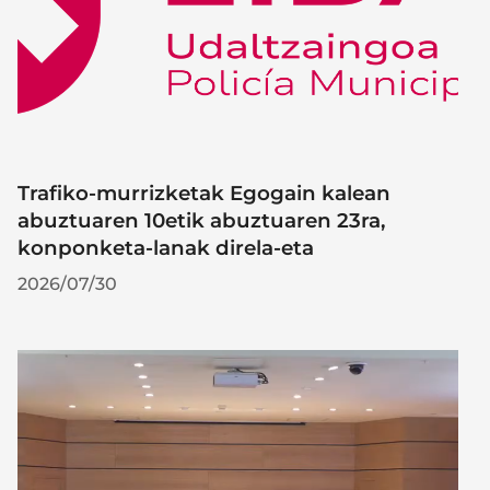
Trafiko-murrizketak Egogain kalean
abuztuaren 10etik abuztuaren 23ra,
konponketa-lanak direla-eta
2026/07/30