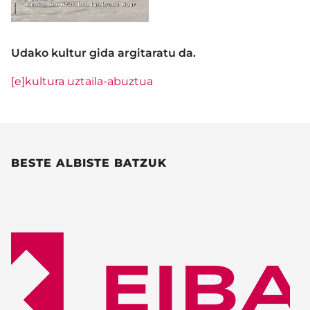
Udako kultur gida argitaratu da.
[e]kultura uztaila-abuztua
BESTE ALBISTE BATZUK