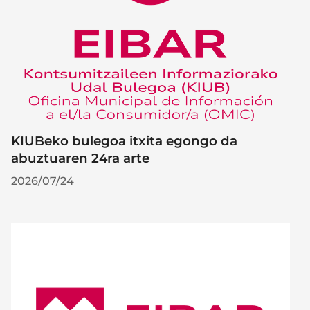
KIUBeko bulegoa itxita egongo da
abuztuaren 24ra arte
2026/07/24