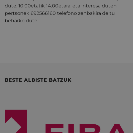
dute, 10:00etatik 14:00etara, eta interesa duten
pertsonek 692566160 telefono zenbakira deitu
beharko dute.
BESTE ALBISTE BATZUK