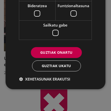
Bideratzea
Funtzionaltasuna
Sailkatu gabe
GUZTIAK ONARTU
Udalbatzak 2026ko uztailaren 27an
egindako bilkuran hartutako erabakiak
GUZTIAK UKATU
2026/07/28
XEHETASUNAK ERAKUTSI