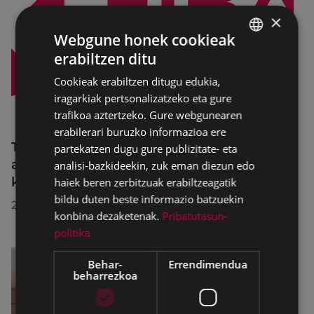
×
Webgune honek cookieak
erabiltzen ditu
BASQUE
Cookieak erabiltzen ditugu edukia,
SPANISH
iragarkiak pertsonalizatzeko eta gure
trafikoa aztertzeko. Gure webgunearen
erabilerari buruzko informazioa ere
Trafiko-murrizketak Egogain kalean
partekatzen dugu gure publizitate- eta
abuztuaren 10etik abuztuaren 23ra,
analisi-bazkideekin, zuk eman diezun edo
konponketa-lanak direla-eta
haiek beren zerbitzuak erabiltzeagatik
bildu duten beste informazio batzuekin
2026/07/30
konbina dezaketenak.
Pribatutasun-
politika
Behar-
Errendimendua
beharrezkoa