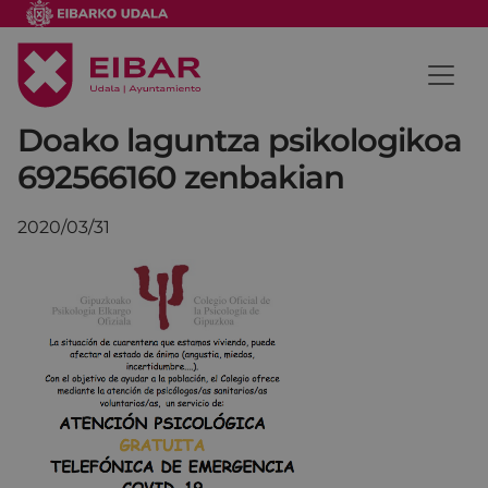
Doako laguntza psikologikoa
692566160 zenbakian
2020/03/31