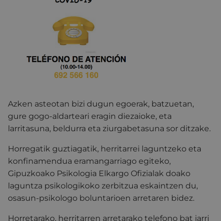
Azken asteotan bizi dugun egoerak, batzuetan,
gure gogo-aldarteari eragin diezaioke, eta
larritasuna, beldurra eta ziurgabetasuna sor ditzake.
Horregatik guztiagatik, herritarrei laguntzeko eta
konfinamendua eramangarriago egiteko,
Gipuzkoako Psikologia Elkargo Ofizialak doako
laguntza psikologikoko zerbitzua eskaintzen du,
osasun-psikologo boluntarioen arretaren bidez.
Horretarako, herritarren arretarako telefono bat jarri