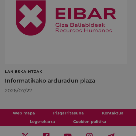
LAN ESKAINTZAK
Informatikako arduradun plaza
2026/07/22
Web mapa
Irisgarritasuna
Kontaktua
Lege-oharra
Cookien politika