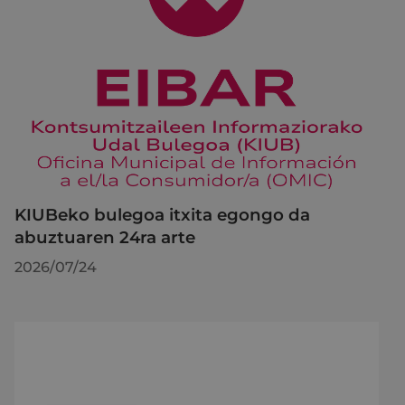
KIUBeko bulegoa itxita egongo da
abuztuaren 24ra arte
2026/07/24