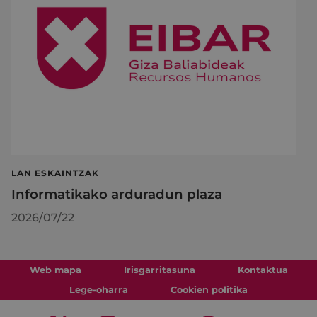
LAN ESKAINTZAK
Informatikako arduradun plaza
2026/07/22
Web mapa
Irisgarritasuna
Kontaktua
Lege-oharra
Cookien politika