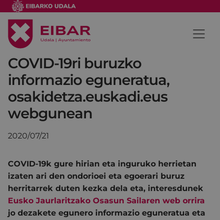
COVID-19ri buruzko
informazio eguneratua,
osakidetza.euskadi.eus
webgunean
2020/07/21
COVID-19k gure hirian eta inguruko herrietan
izaten ari den ondorioei eta egoerari buruz
herritarrek duten kezka dela eta, interesdunek
Eusko Jaurlaritzako Osasun Sailaren web orrira
jo dezakete egunero informazio eguneratua eta