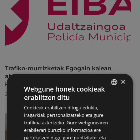
Trafiko-murrizketak Egogain kalean
abuztuaren 10etik abuztuaren 23ra,
×
konponketa-lanak direla-eta
Webgune honek cookieak
2026/07/30
erabiltzen ditu
BASQUE
Cookieak erabiltzen ditugu edukia,
SPANISH
iragarkiak pertsonalizatzeko eta gure
trafikoa aztertzeko. Gure webgunearen
erabilerari buruzko informazioa ere
partekatzen dugu gure publizitate- eta