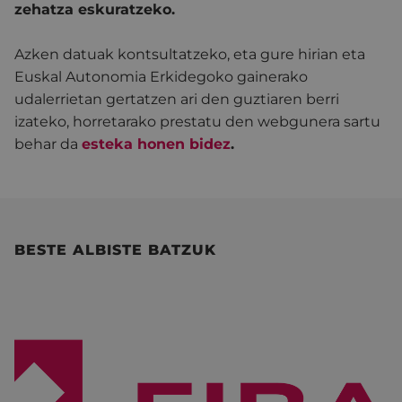
zehatza eskuratzeko.
Azken datuak kontsultatzeko, eta gure hirian eta
Euskal Autonomia Erkidegoko gainerako
udalerrietan gertatzen ari den guztiaren berri
izateko, horretarako prestatu den webgunera sartu
behar da
esteka honen bidez
.
BESTE ALBISTE BATZUK