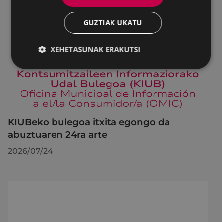
GUZTIAK UKATU
XEHETASUNAK ERAKUTSI
KIUBeko bulegoa itxita egongo da
abuztuaren 24ra arte
2026/07/24