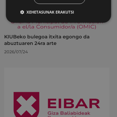
XEHETASUNAK ERAKUTSI
KIUBeko bulegoa itxita egongo da
abuztuaren 24ra arte
2026/07/24