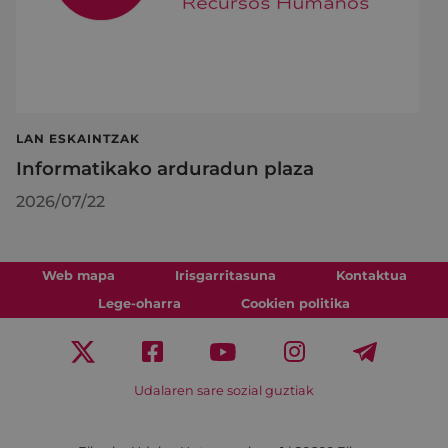
LAN ESKAINTZAK
Informatikako arduradun plaza
2026/07/22
Web mapa
Irisgarritasuna
Kontaktua
Lege-oharra
Cookien politika
Udalaren sare sozial guztiak