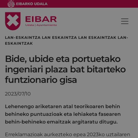
LAN-ESKAINTZA LAN ESKAINTZA LAN ESKAINTZAK LAN-
ESKAINTZAK
Bide, ubide eta portuetako
ingeniari plaza bat bitarteko
funtzionario gisa
2023/07/10
Lehenengo ariketaren atal teorikoaren behin
behineko puntuazioak eta lehiaketa fasearen
behin-behineko emaitzak argitaratu ditugu.
Erreklamazioak aurkezteko epea 2023ko uztailaren