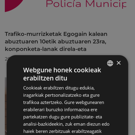
Trafiko-murrizketak Egogain kalean
abuztuaren 10etik abuztuaren 23ra,
konponketa-lanak direla-eta
2026/07/30
×
Webgune honek cookieak
erabiltzen ditu
BASQUE
Cookieak erabiltzen ditugu edukia,
SPANISH
iragarkiak pertsonalizatzeko eta gure
trafikoa aztertzeko. Gure webgunearen
erabilerari buruzko informazioa ere
partekatzen dugu gure publizitate- eta
analisi-bazkideekin, zuk eman diezun edo
haiek beren zerbitzuak erabiltzeagatik