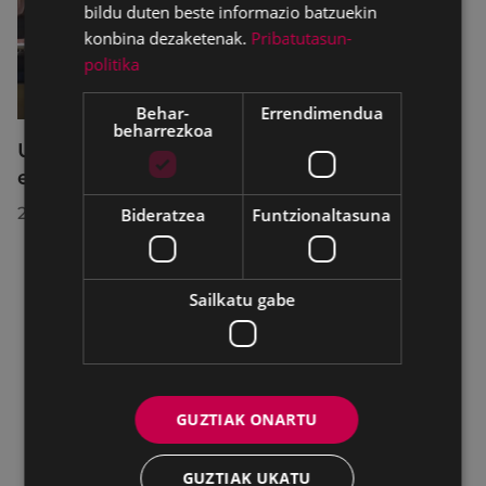
bildu duten beste informazio batzuekin
konbina dezaketenak.
Pribatutasun-
politika
Behar-
Errendimendua
beharrezkoa
Udalbatzak 2026ko uztailaren 27an
egindako bilkuran hartutako erabakiak
2026/07/28
Bideratzea
Funtzionaltasuna
Sailkatu gabe
GUZTIAK ONARTU
GUZTIAK UKATU